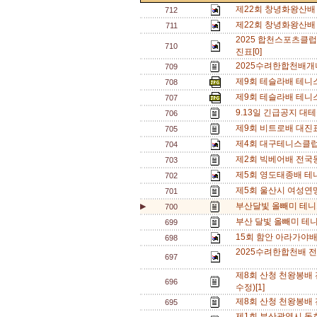
제22회 창녕화왕산배
712
제22회 창녕화왕산배 
711
2025 합천스포츠클
710
진표[0]
2025수려한합천배개
709
제9회 테슬라배 테니
708
제9회 테슬라배 테니
707
9.13일 긴급공지 대
706
제9회 비트로배 대진표
705
제4회 대구테니스클럽
704
제2회 빅베어배 전국
703
제5회 영도태종배 테니
702
제5회 울산시 여성연맹
701
부산달빛 올빼미 테니
▶
700
부산 달빛 올빼미 테
699
15회 함안 아라가야배
698
2025수려한합천배 
697
제8회 산청 천왕봉배
696
수정)[1]
제8회 산청 천왕봉배
695
제1회 부산광역시 동호