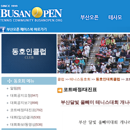
동호인클럽
CLUB
클럽
테니스동호회
동호인대회클럽
>>
>>
>>
코
알림
[0]
코트배정/대진표
대회공지요청
[947]
부산달빛 올빼미 테니스대회 개나
대회공지보기
[898]
코트배정/대진표
[792]
대회(입상)결과
[530]
대회화보/동영상
[536]