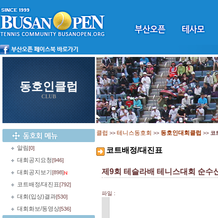
동호인클럽
CLUB
클럽
테니스동호회
동호인대회클럽
>>
>>
>>
코
알림
[0]
코트배정/대진표
대회공지요청
[946]
제9회 테슬라배 테니스대회 순수
대회공지보기
[898]
코트배정/대진표
[792]
파일 :
대회(입상)결과
[530]
대회화보/동영상
[536]