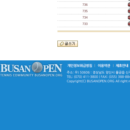
736
735
734
733