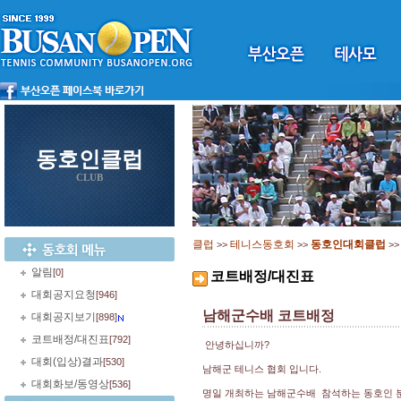
동호인클럽
CLUB
클럽
테니스동호회
동호인대회클럽
>>
>>
>
알림
[0]
코트배정/대진표
대회공지요청
[946]
남해군수배 코트배정
대회공지보기
[898]
코트배정/대진표
[792]
안녕하십니까?
대회(입상)결과
[530]
남해군 테니스 협회 입니다.
대회화보/동영상
[536]
명일 개최하는 남해군수배 참석하는 동호인 분