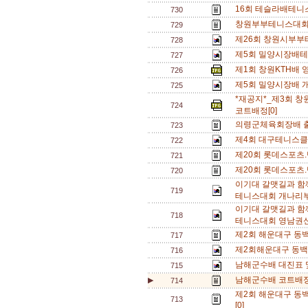
16회 테슬라배테니
730
창원부부테니스대회 
729
제26회 창원시부부
728
제5회 밀양시장배테
727
제1회 창원KTH배
726
제5회 밀양시장배 개
725
*재공지*_제3회 
724
코트배정[0]
의령군체육회장배 출
723
제4회 대구테니스클
722
제20회 롯데스포츠.
721
제20회 롯데스포츠.
720
이기대 갈맷길과 함
719
테니스대회 개나리부
이기대 갈맷길과 함
718
테니스대회 영남권신
제2회 해운대구 동백
717
제2회해운대구 동백
716
남해군수배 대진표 및
715
남해군수배 코트배정[
▶
714
제2회 해운대구 동
713
[0]