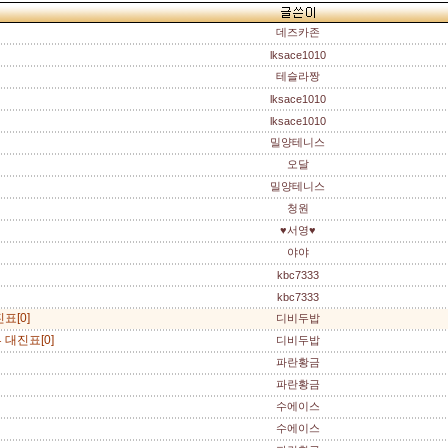
데즈카존
lksace1010
테슬라짱
lksace1010
lksace1010
밀양테니스
오달
밀양테니스
청원
♥서영♥
야야
kbc7333
kbc7333
표[0]
디비두밥
대진표[0]
디비두밥
파란황금
파란황금
수에이스
수에이스