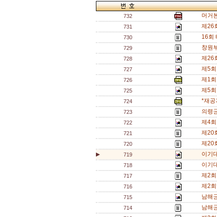
머거본
732
제26
731
16회
730
창원부
729
제26
728
제5회
727
제1회
726
제5회
725
*재공
724
의령군
723
제4회
722
제20
721
제20
720
이기대
▶
719
이기대
718
제2회
717
제2회
716
남해군
715
남해군
714