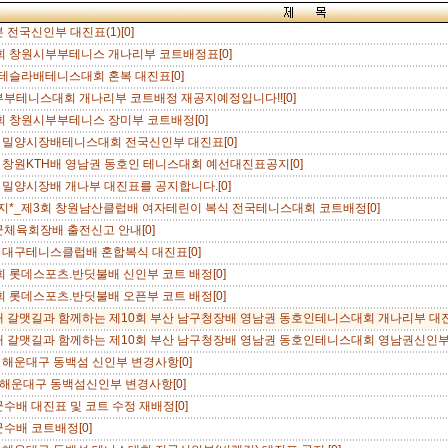
 전국신인부 대진표(1)[0]
회 창원시부부테니스 개나리부 코트배정표[0]
 테슬라배테니스대회 혼복 대진표[0]
부테니스대회 개나리부 코트배정 재공지예정입니다!![0]
회 창원시부부테니스 장미부 코트배정[0]
 밀양시장배테니스대회 전국신인부 대진표[0]
 창원KTH배 영남권 동호인 테니스대회 예선대진표공지[0]
 밀양시장배 개나부 대진표를 공지합니다.[0]
지*_제3회 창원남산클럽배 여자테린이 복식 전국테니스대회 코트배정[0]
체육회장배 출전신고 안내[0]
 대구테니스클럽배 혼합복식 대진표[0]
회 롯데스포츠.반딧불배 신인부 코트 배정[0]
회 롯데스포츠.반딧불배 오픈부 코트 배정[0]
 갈맷길과 함께하는 제10회 부산 남구청장배 영남권 동호인테니스대회 개나리부 대진
 갈맷길과 함께하는 제10회 부산 남구청장배 영남권 동호인테니스대회 영남권신인부 
 해운대구 동백섬 신인부 변경사항[0]
해운대구 동백섬신인부 변경사항[0]
수배 대진표 및 코트 수정 재배정[0]
수배 코트배정[0]