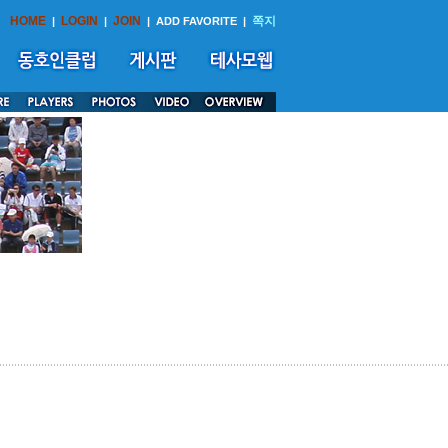
HOME
LOGIN
JOIN
쪽지
|
|
|
ADD FAVORITE
|