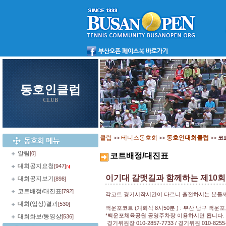
동호인클럽
CLUB
클럽
테니스동호회
동호인대회클럽
>>
>>
>>
코
알림
[0]
코트배정/대진표
대회공지요청
[947]
이기대 갈맷길과 함께하는 제10
대회공지보기
[898]
코트배정/대진표
[792]
각코트 경기시작시간이 다르니 출전하시는 분들께
대회(입상)결과
[530]
백운포코트 (개회식 8시50분 ) : 부산 남구 백운포
*백운포체육공원 공영주차장 이용하시면 됩니다. 
대회화보/동영상
[536]
경기위원장 010-2857-7733 / 경기위원 010-8255-