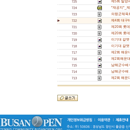
제5회 밀양
725
*재공지*_
724
의령군체육회
723
제4회 대구
▶
722
제20회 롯
721
제20회 롯
720
이기대 갈맷
719
이기대 갈맷
718
제2회 해운
717
제2회해운대
716
남해군수배 
715
남해군수배 
714
제2회 해운
713