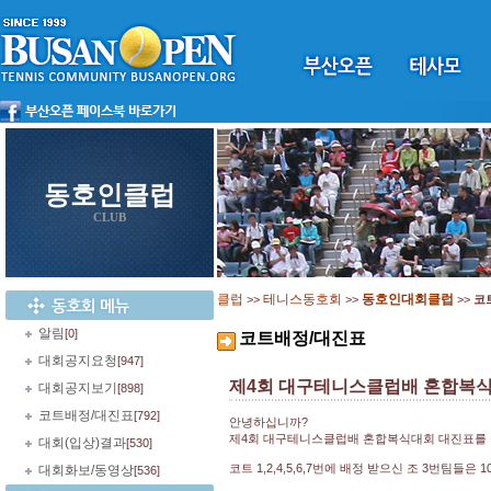
동호인클럽
CLUB
클럽
테니스동호회
동호인대회클럽
>>
>>
>>
코
알림
[0]
코트배정/대진표
대회공지요청
[947]
제4회 대구테니스클럽배 혼합복식
대회공지보기
[898]
코트배정/대진표
[792]
안녕하십니까?
제4회 대구테니스클럽배 혼합복식대회 대진표를 
대회(입상)결과
[530]
코트 1,2,4,5,6,7번에 배정 받으신 조 3번팀들
대회화보/동영상
[536]