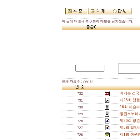
이 글에 대해서 총
0
분이 메모를 남기셨습니다.
전체 자료수 : 792 건
머거본 전국신
732
제26회 창
731
16회 테슬
730
창원부부테니
729
제26회 창
728
제5회 밀양
727
제1회 창원
726