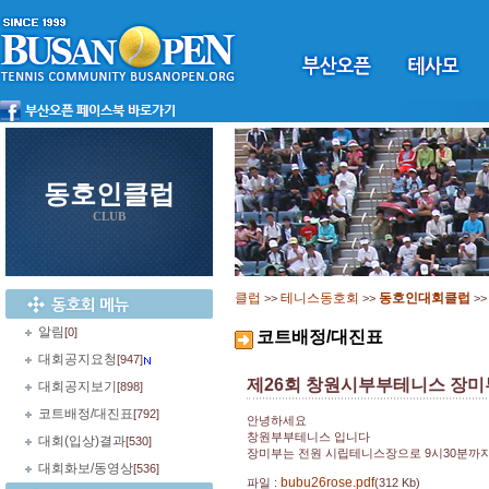
동호인클럽
CLUB
클럽
테니스동호회
동호인대회클럽
>>
>>
>
알림
[0]
코트배정/대진표
대회공지요청
[947]
제26회 창원시부부테니스 장미
대회공지보기
[898]
코트배정/대진표
[792]
안녕하세요
창원부부테니스 입니다
대회(입상)결과
[530]
장미부는 전원 시립테니스장으로 9시30분까
대회화보/동영상
[536]
bubu26rose.pdf
파일 :
(312 Kb)