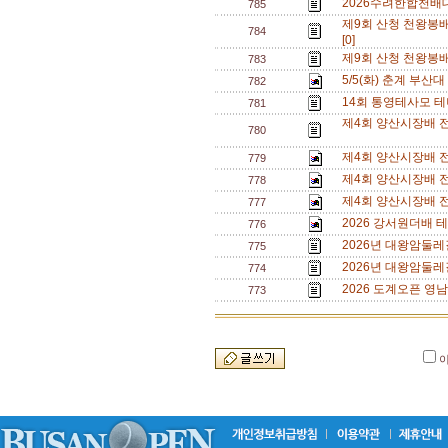
2026수려한합천배대
785
제9회 산청 천왕봉
784
[0]
제9회 산청 천왕봉
783
5/5(화) 춘계 부산대
782
14회 통영테사모 테
781
제4회 양산시장배 전
780
제4회 양산시장배 전
779
제4회 양산시장배 
778
제4회 양산시장배 전
777
2026 강서원더배 
776
2026년 대왕암둘레
775
2026년 대왕암둘레
774
2026 도계오픈 영남
773