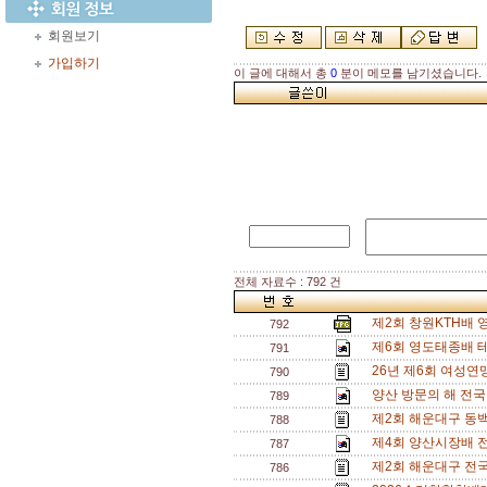
회원보기
가입하기
이 글에 대해서 총
0
분이 메모를 남기셨습니다.
전체 자료수 : 792 건
제2회 창원KTH배
792
제6회 영도태종배 
791
26년 제6회 여성연맹
790
양산 방문의 해 전
789
제2회 해운대구 동
788
제4회 양산시장배 
787
제2회 해운대구 전
786