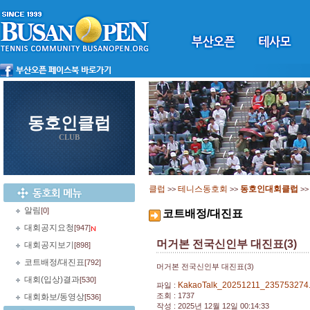
동호인클럽
CLUB
클럽
테니스동호회
동호인대회클럽
>>
>>
>
알림
[0]
코트배정/대진표
대회공지요청
[947]
머거본 전국신인부 대진표(3)
대회공지보기
[898]
코트배정/대진표
[792]
머거본 전국신인부 대진표(3)
대회(입상)결과
[530]
KakaoTalk_20251211_235753274
파일 :
조회 : 1737
대회화보/동영상
[536]
작성 : 2025년 12월 12일 00:14:33