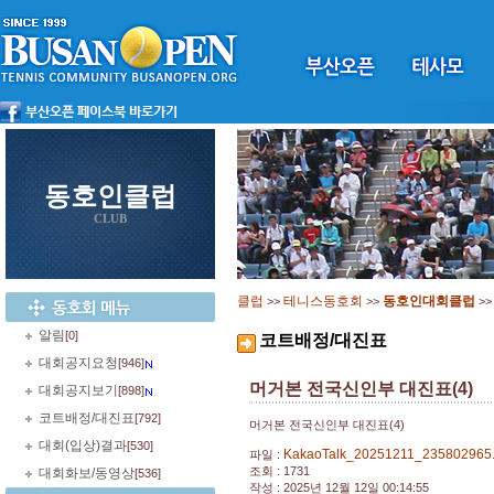
동호인클럽
CLUB
클럽
테니스동호회
동호인대회클럽
>>
>>
>
알림
[0]
코트배정/대진표
대회공지요청
[946]
머거본 전국신인부 대진표(4)
대회공지보기
[898]
코트배정/대진표
[792]
머거본 전국신인부 대진표(4)
대회(입상)결과
[530]
KakaoTalk_20251211_235802965
파일 :
조회 : 1731
대회화보/동영상
[536]
작성 : 2025년 12월 12일 00:14:55