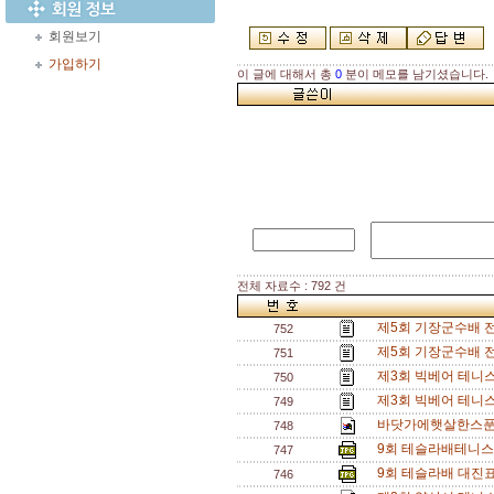
회원보기
가입하기
이 글에 대해서 총
0
분이 메모를 남기셨습니다.
전체 자료수 : 792 건
제5회 기장군수배 
752
제5회 기장군수배 
751
제3회 빅베어 테니스
750
제3회 빅베어 테니
749
바닷가에햇살한스푼배 
748
9회 테슬라배테니스
747
9회 테슬라배 대진표
746