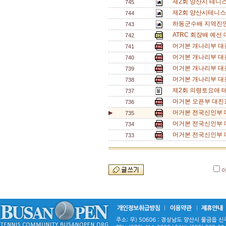
제2회 양산시 테니
745
제2회 양산시테니스
744
하동군수배 지역진인
743
ATRC 회장배 예선 
742
머거본 개나리부 대진
741
머거본 개나리부 대진
740
머거본 개나리부 대진
739
머거본 개나리부 대진
738
제2회 의령토요애 
737
머거본 오픈부 대진표
736
머거본 전국신인부 대진
▶
735
머거본 전국신인부 대
734
머거본 전국신인부 대
733