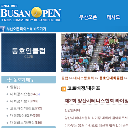
동호인클럽
CLUB
클럽
테니스동호회
동호인대회클럽
>>
>>
>
알림
[0]
코트배정/대진표
대회공지요청
[947]
제2회 양산시테니스협회 라이
대회공지보기
[898]
코트배정/대진표
[792]
반갑습니다
대회(입상)결과
[530]
양산시 테니스협회 라이징 대회에 참여해주셔
대회화보/동영상
[536]
여자부는 32팀 마감으로 예선전 탈락없이 순위