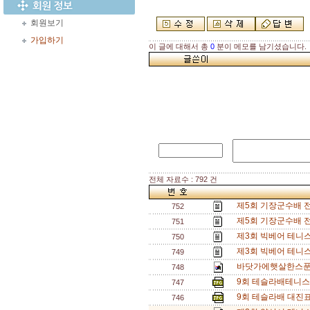
회원보기
가입하기
이 글에 대해서 총
0
분이 메모를 남기셨습니다.
전체 자료수 : 792 건
제5회 기장군수배 
752
제5회 기장군수배 
751
제3회 빅베어 테니스
750
제3회 빅베어 테니
749
바닷가에햇살한스푼배 
748
9회 테슬라배테니스
747
9회 테슬라배 대진표
746