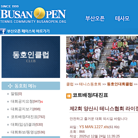
동호인클럽
CLUB
클럽
테니스동호회
동호인대회클럽
>>
>>
>
알림
[0]
코트배정/대진표
대회공지요청
[947]
제2회 양산시 테니스협회 라이
대회공지보기
[898]
코트배정/대진표
[792]
안전하고 즐거운 대회 되시길 바랍니다
대회(입상)결과
[530]
YS MAN.1227.xls
파일 :
(61 Kb)
조회 : 866
대회화보/동영상
[536]
작성 : 2025년 12월 24일 11:35:25