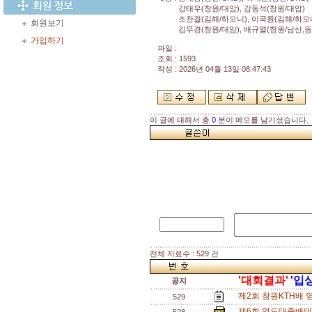
강태우(창원/대암), 강동석(창원/대암)
조찬걸(김해/하모니), 이국원(김해/하모
회원보기
김무경(창원/대암), 배규열(창원/남산,동
가입하기
파일 :
조회 : 1593
작성 : 2026년 04월 13일 08:47:43
이 글에 대해서 총
0
분이 메모를 남기셨습니다.
전체 자료수 : 529 건
'대회결과'
'입
공지
제2회 창원KTH배 
529
제6회 영도태종배테니