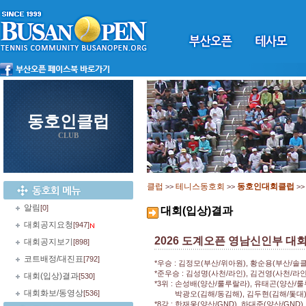
동호인클럽
CLUB
클럽
테니스동호회
동호인대회클럽
>>
>>
>
알림
[0]
대회(입상)결과
대회공지요청
[947]
2026 도계오픈 영남신인부 대
대회공지보기
[898]
코트배정/대진표
[792]
*우승 : 김정모(부산/위아원), 황순용(부산/솔클
*준우승 : 김성명(사천/라인), 김건영(사천/라인
대회(입상)결과
[530]
*3위 : 손성배(양산/룰루랄라), 유태곤(양산/
대회화보/동영상
[536]
박광오(김해/동김해), 김두현(김해/돛대
*8강 : 한재웅(양산/GND), 하대준(양산/GND)