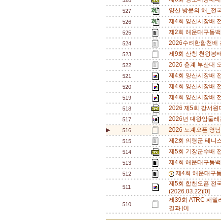
528
양산 방문의 해_전국
527
제4회 양산시장배 
526
제2회 해운대구동백
525
2026수려한합천배
524
제9회 산청 천왕봉
523
2026 춘계 부산대 
522
제4회 양산시장배 전
521
제4회 양산시장배 전
520
제4회 양산시장배 전
519
2026 제5회 강서
518
2026년 대왕암둘레
517
2026 도계오픈 영남
▶
516
제2회 의령군 테니
515
제5회 기장군수배 
514
제4회 해운대구동백
513
제4회 해운대구동
512
제5회 합천오픈 전
511
(2026.03.22)[0]
제39회 ATRC 패밀
510
결과 [0]