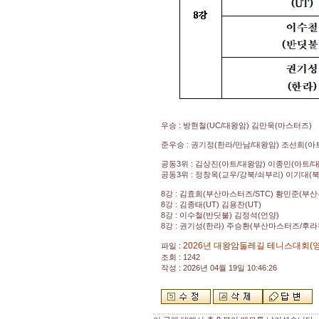
우승 : 방현철(UC/대왕암) 김만욱(마스터즈)
준우승 : 권기정(한라/만남/대왕암) 조선희(아
공동3위 : 김상진(아트/대왕암) 이종민(아트/
공동3위 : 정창옥(교우/강북/쇠부리) 이기대(
8강 : 김효희(부산마스터즈/STC) 황민준(부산
8강 : 김종태(UT) 김용찬(UT)
8강 : 이수철(반딧불) 김정석(언양)
8강 : 권기성(한라) 주승환(부산마스터즈/후
2026년 대왕암둘레길 테니스대회(영남
파일 :
조회 : 1242
작성 : 2026년 04월 19일 10:46:26