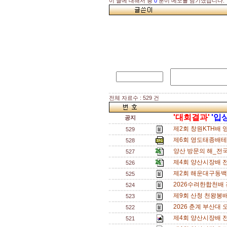
이 글에 대해서 총
0
분이 메모를 남기셨습니다.
전체 자료수 : 529 건
'대회결과'
'입
공지
제2회 창원KTH배 
529
제6회 영도태종배테니
528
양산 방문의 해_전국
527
제4회 양산시장배 
526
제2회 해운대구동백
525
2026수려한합천배
524
제9회 산청 천왕봉
523
2026 춘계 부산대 
522
제4회 양산시장배 전
521