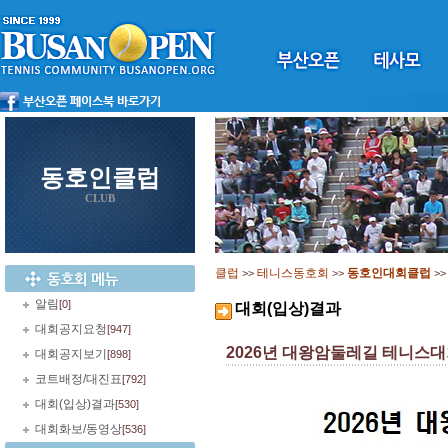
동호인클럽
CLUB
클럽
테니스동호회
동호인대회클럽
>>
>>
>
알림
[0]
대회(입상)결과
대회공지요청
[947]
2026년 대왕암둘레길 테니스대
대회공지보기
[898]
코트배정/대진표
[792]
대회(입상)결과
[530]
대회화보/동영상
[536]