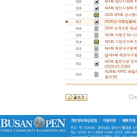
제4회 양산시장배 전
520
제4회 양산시장배 전
519
2026 제5회 강서
518
2026년 대왕암둘레
▶
517
2026 도계오픈 영
516
제2회 의령군 테니
515
제5회 기장군수배 
514
제4회 해운대구동백
513
제4회 해운대구동
512
제5회 합천오픈 전
511
(2026.03.22)[0]
제39회 ATRC 패밀
510
결과 [0]