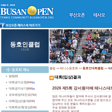
동호인클럽
CLUB
클럽
테니스동호회
동호인대회클럽
>>
>>
>>
대
알림
[0]
대회(입상)결과
대회공지요청
[946]
2026 제5회 강서원더배 테니스대
대회공지보기
[898]
코트배정/대진표
[792]
많은 개나리부들이 참여해 주셔서 강서원더배 잘 
참여해 주신 모든 개나리선수분들 고생 많으셨고
대회(입상)결과
[530]
입상하신 모든 분들도 축하드립니다
대회화보/동영상
[536]
우승 정채화.정정화
준우승 박서희. 박선영