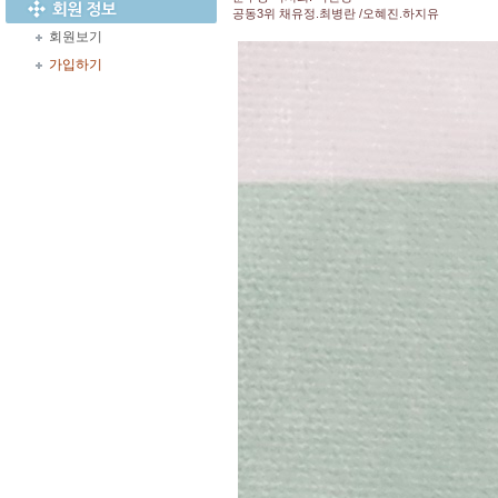
공동3위 채유정.최병란 /오혜진.하지유
회원보기
가입하기