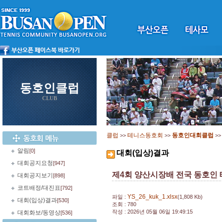
동호인클럽
CLUB
클럽
테니스동호회
동호인대회클럽
>>
>>
>
알림
[0]
대회(입상)결과
대회공지요청
[947]
제4회 양산시장배 전국 동호인 
대회공지보기
[898]
코트배정/대진표
[792]
YS_26_kuk_1.xlsx
파일 :
(1,808 Kb)
대회(입상)결과
[530]
조회 : 780
작성 : 2026년 05월 06일 19:49:15
대회화보/동영상
[536]