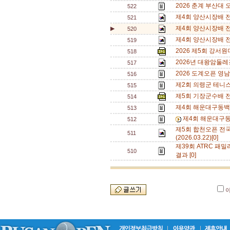
2026 춘계 부산대 
522
제4회 양산시장배 전
521
제4회 양산시장배 전
▶
520
제4회 양산시장배 전
519
2026 제5회 강서
518
2026년 대왕암둘레
517
2026 도계오픈 영
516
제2회 의령군 테니
515
제5회 기장군수배 
514
제4회 해운대구동백
513
제4회 해운대구동
512
제5회 합천오픈 전
511
(2026.03.22)[0]
제39회 ATRC 패밀
510
결과 [0]