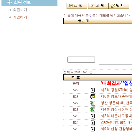
회원보기
이 글에 대해서 총
0
분이 메모를 남기셨습니다.
가입하기
전체 자료수 : 529 건
'대회결과'
'입
공지
제2회 창원KTH배 
529
제6회 영도태종배테니
528
양산 방문의 해_전국
527
제4회 양산시장배 
526
제2회 해운대구동백
525
2026수려한합천배
524
제9회 산청 천왕봉
523