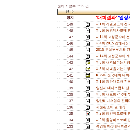
전체 자료수 : 529 건
'대회결과'
'입상
공지
제1회 리얼코코배 전국
149
제5회 통영테사모배 
148
제14회 고성군수배 전
147
제4회 2015 김해시
146
2015 두실부부치과 단식
145
제14회 고성군수배 개
144
제3회 새벽을여는기장
143
제3회 새벽을여는기장
142
KBS배 전국대회 대회
141
제1회 광안대교배 전
140
양산시 테니스협회 전
139
제3회 새모범약국배 
138
양산테니스협회 전국대
137
사천황소배 결과[2]
136
제2회 함양비트로배 
135
제2회 함양비트로배 
134
통영협회장배대회결과
133