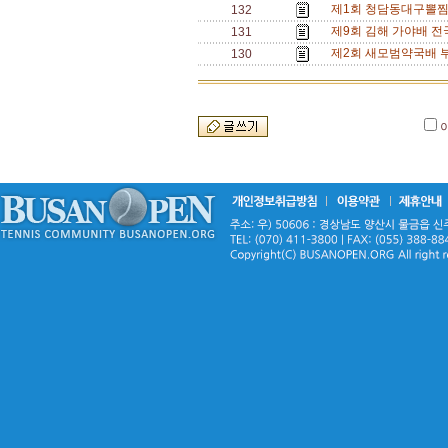
제1회 청담동대구뽈찜
132
제9회 김해 가야배 전
131
제2회 새모범약국배 
130