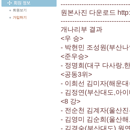
-----------------------------
회원보기
원본사진 다운로드 http://
가입하기
-----------------------------
개나리부 결과
<우 승>
- 박현민 조성원(부산나
<준우승>
- 정명희(대구 다사랑,
<공동3위>
- 이희선 김미자(해운대
- 김정연(부산대도,아이
<8 강>
- 전순천 김계자(울산진
- 김영미 김순희(울산해
- 김경숙(부산대도) 원