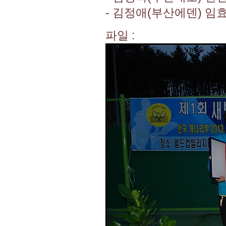
- 김정애(부산에덴) 임효
파일 :