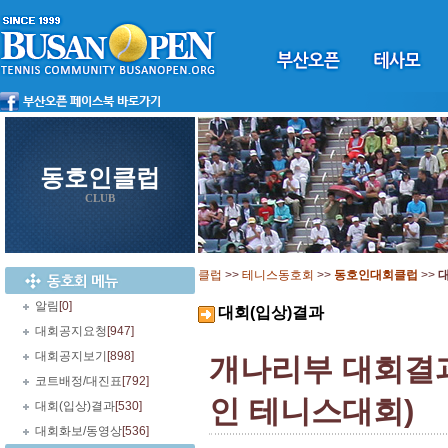
동호인클럽
CLUB
클럽
>>
테니스동호회
>>
동호인대회클럽
>>
대
알림
[0]
대회(입상)결과
대회공지요청
[947]
대회공지보기
[898]
개나리부 대회결과
코트배정/대진표
[792]
인 테니스대회)
대회(입상)결과
[530]
대회화보/동영상
[536]