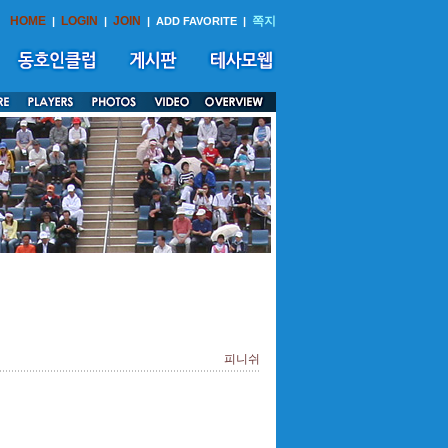
HOME
LOGIN
JOIN
쪽지
|
|
|
ADD FAVORITE
|
피니쉬