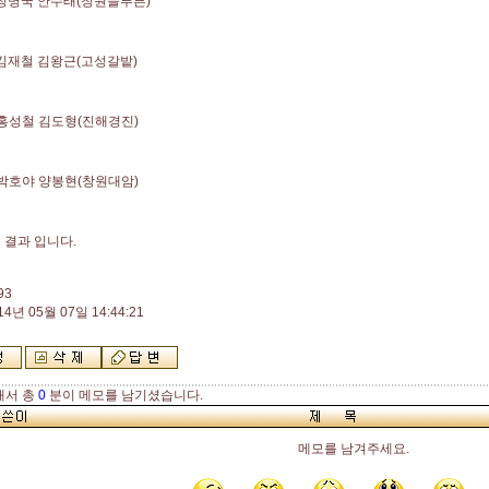
 장명국 안수태(창원늘푸른)
 김재철 김왕근(고성갈밭)
홍성철 김도형(진해경진)
박호야 양봉현(창원대암)
 결과 입니다.
93
14년 05월 07일 14:44:21
해서 총
0
분이 메모를 남기셨습니다.
메모를 남겨주세요.