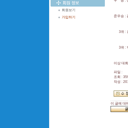
우 승 :
회원보기
준우승 :
가입하기
3위 : 
3위 : 
이상 대회
파일 :
조회 : 35
작성 : 20
이 글에 대