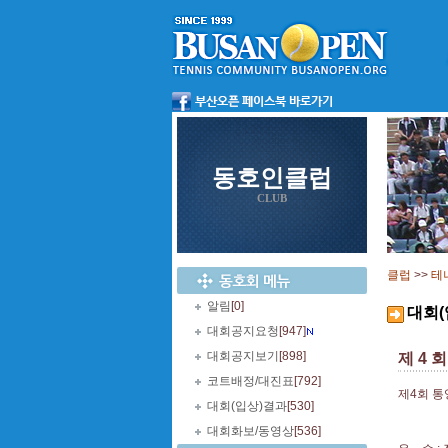
동호인클럽
CLUB
클럽
>>
테
알림
[0]
대회(
대회공지요청
[947]
대회공지보기
[898]
제 4 회
코트배정/대진표
[792]
제4회 통
대회(입상)결과
[530]
대회화보/동영상
[536]