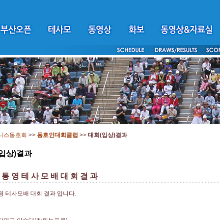
니스동호회
>>
동호인대회클럽
>>
대회(입상)결과
입상)결과
 통 영 테 사 모 배 대 회 결 과
영 테사모배 대회 결과 입니다.