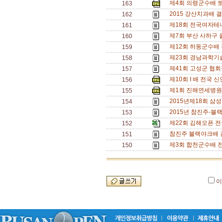
제4회 의령군수배 
163
2015 강산치과배 결
162
제18회 전국여자테
161
제7회 부산 사하구
160
제12회 하동군수배 
159
제23회 경남과학기
158
제41회 고성군 협
157
제10회 I 배 전국 
156
제1회 진해연세병원
155
2015년제18회 삼
154
2015년 참진주-
153
제22회 김해오픈 전
152
참진주 블랙야크배 결
151
제3회 합천군수배 
150