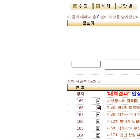
이 글에 대해서 총
0
분이 메모를 남기셨습니
전체 자료수 : 529 건
'대회결과'
'입
공지
사천황소배 결과[0]
169
제3회 함양비트로배
168
제8회 사천금계배 
167
제12회 롯데.반딧불
166
제5회 낙동강배 부
165
제17회 경남 창원 
164