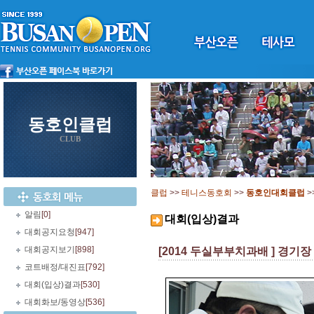
동호인클럽
CLUB
클럽
>>
테니스동호회
>>
동호인대회클럽
>
알림
[0]
대회(입상)결과
대회공지요청
[947]
대회공지보기
[898]
[2014 두실부부치과배 ] 경기장 
코트배정/대진표
[792]
대회(입상)결과
[530]
대회화보/동영상
[536]