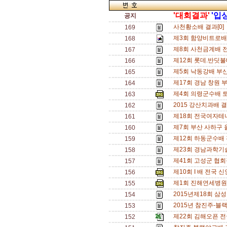
'대회결과'
'입
공지
사천황소배 결과[0]
169
제3회 함양비트로배
168
제8회 사천금계배 
167
제12회 롯데.반딧불
166
제5회 낙동강배 부
165
제17회 경남 창원 
164
제4회 의령군수배 
163
2015 강산치과배 결
162
제18회 전국여자테
161
제7회 부산 사하구
160
제12회 하동군수배 
159
제23회 경남과학기
158
제41회 고성군 협
157
제10회 I 배 전국 
156
제1회 진해연세병원
155
2015년제18회 삼
154
2015년 참진주-
153
제22회 김해오픈 전
152