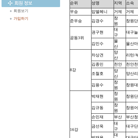
순위
성명
지역
소속
회원보기
우승
압델헤니
거제
거제
창
가입하기
준우승
김경수
창원단
원
대
권구현
대구늘
구
공동3위
울
김민수
울산마
산
양
차상견
리턴/
산
김종민
천안
천안천
8강
양
조철호
양산리
산
창
김용수
창원대
원
창
박재현
창원단
원
창
김규동
창원어
원
손민재
부산
부산청
대
금선욱
대구단
구
16강
대
박재용
대구단