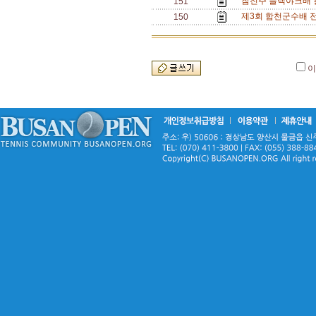
참진주 블랙야크배 결
151
제3회 합천군수배 
150