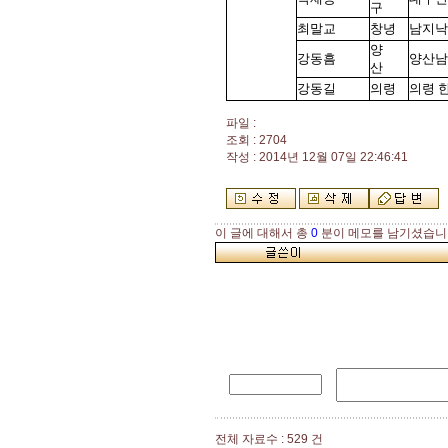
구
최말교
창녕
남지낙
양
강동흠
양산남
산
강동길
의령
의령 
파일 :
조회 : 2704
작성 : 2014년 12월 07일 22:46:41
이 글에 대해서 총
0
분이 메모를 남기셨습니
전체 자료수 : 529 건