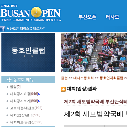
동호인클럽
CLUB
클럽
>>
테니스동호회
>>
동호인대회클럽
>
알림
[0]
대회(입상)결과
대회공지요청
[946]
대회공지보기
[898]
제2회 새모범약국배 부산단식
코트배정/대진표
[792]
제2회 새모범약국배
대회(입상)결과
[530]
대회화보/동영상
[536]