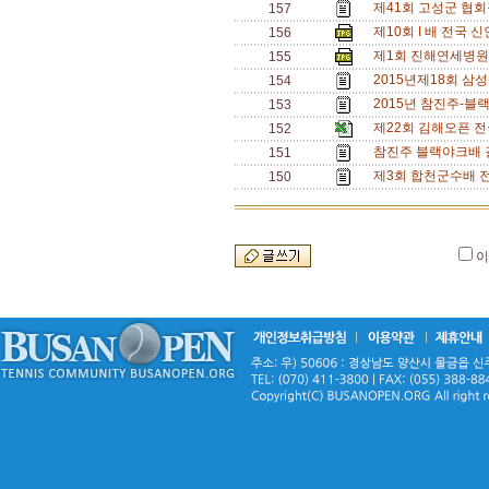
제41회 고성군 협
157
제10회 I 배 전국 
156
제1회 진해연세병원
155
2015년제18회 삼
154
2015년 참진주-
153
제22회 김해오픈 전
152
참진주 블랙야크배 결
151
제3회 합천군수배 
150