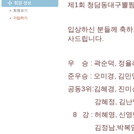
제1회 청담동대구뽈찜
회원보기
가입하기
입상하신 분들께 축하
사드립니다.
우 승 : 곽순덕, 정
준우승 : 오미경, 김
공동3위:김혜경, 진미
강혜정, 김난영(
8 강 : 허혜영, 신
김정남,박복임(부