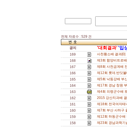
전체 자료수 : 529 건
'대회결과'
'입
공지
사천황소배 결과[0]
169
제3회 함양비트로배
168
제8회 사천금계배 
167
제12회 롯데.반딧불
166
제5회 낙동강배 부
165
제17회 경남 창원 
164
제4회 의령군수배 
163
2015 강산치과배 결
162
제18회 전국여자테
161
제7회 부산 사하구
160
제12회 하동군수배 
159
제23회 경남과학기
158