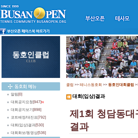
동호인클럽
CLUB
클럽
>>
테니스동호회
>>
동호인대회클럽
>
알림
[0]
대회(입상)결과
대회공지요청
[947]
대회공지보기
[898]
제1회 청담동대
코트배정/대진표
[792]
결과
대회(입상)결과
[530]
대회화보/동영상
[536]