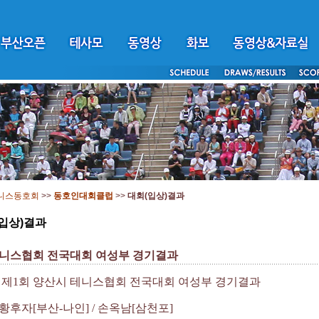
니스동호회
>>
동호인대회클럽
>>
대회(입상)결과
입상)결과
니스협회 전국대회 여성부 경기결과
 제
1
회 양산시 테니스협회 전국대회 여성부 경기결과
황후자
[
부산
-
나인
] /
손옥남
[
삼천포
]