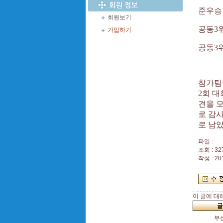
준우
회원보기
공동
3
가입하기
공동
3
참가팀
2
회 대
견을 
로 감
로 남
파일 :
조회 : 32
작성 : 20
이 글에 대
부