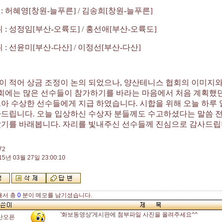
승
:
허혜영
[
창원
-
늘푸른
] /
김송희
[
창원
-
늘푸른
]
위
:
성정임
[
부산
-
오륙도
] /
홍선애
[
부산
-
오륙도
]
위
:
선윤미
[
부산
-
다산
] /
이정선
[
부산
-
다산
]
이 적어 상금 조정이 논의 되었으나
,
양산테니스 협회의 이미지와
회에는 많은 선수들이 참가하기를 바라는 마음에서 처음 계획했던
모아 수상한 선수들에게 지급 하였습니다
.
시합을 위해 오늘 하루
사드립니다
.
오늘 입상하신 수상자 분들께도 수고하셨다는 말씀 전
았기를 바래봅니다
.
자리를 빛내주신 선수들께 진심으로 감사드
72
15년 03월 27일 23:00:10
해서 총
0
분이 메모를 남기셨습니다.
'화보동영상'게시판에 첨부파일 사진을 올려주세요^^
산오픈