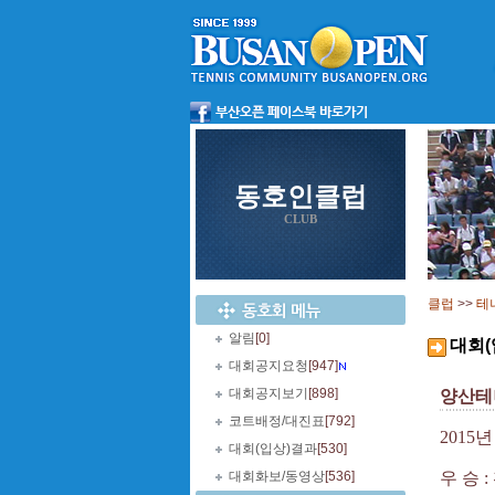
동호인클럽
CLUB
클럽
>>
테
알림
[0]
대회(
대회공지요청
[947]
대회공지보기
[898]
양산테
코트배정/대진표
[792]
2015
년
대회(입상)결과
[530]
대회화보/동영상
[536]
우 승
: