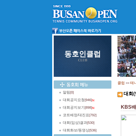
동호인클럽
CLUB
클럽
테
>>
알림
[0]
대회(
대회공지요청
[946]
KBS
대회공지보기
[898]
코트배정/대진표
[792]
대회(입상)결과
[530]
대회화보/동영상
[536]