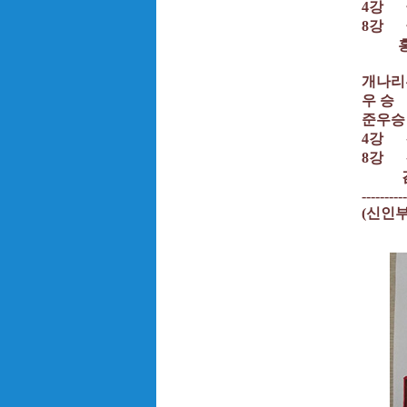
4강 
8강 
홍성철
개나리
우 승
준우승
4강 
8강 
김영화
----------
(신인