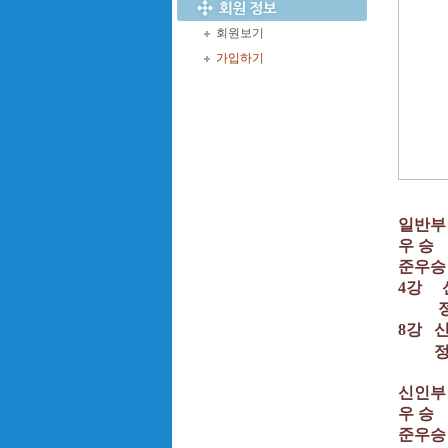
회원보기
가입하기
일반부
우 승
준우승
4강 
정창욱
8강 
정창욱
신인부
우 승
준우승