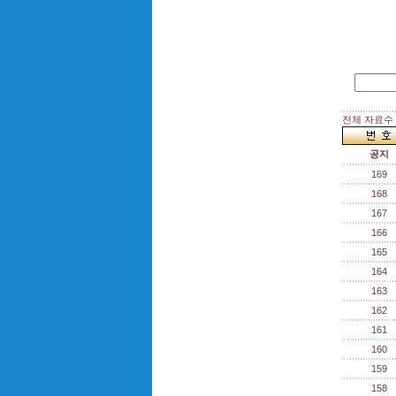
전체 자료수 :
공지
169
168
167
166
165
164
163
162
161
160
159
158