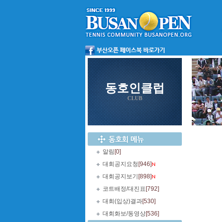
동호인클럽
CLUB
알림
[0]
대회공지요청
[946]
대회공지보기
[898]
코트배정/대진표
[792]
대회(입상)결과
[530]
대회화보/동영상
[536]