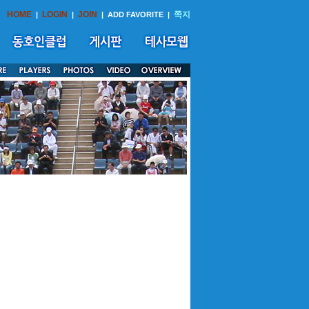
HOME
LOGIN
JOIN
쪽지
|
|
|
ADD FAVORITE
|