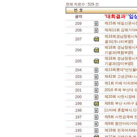
전체 자료수 : 529 건
'대회결과'
'입
공지
제15회 매일신문사
209
제제11회 김해가야
208
제18회경남창원시
207
결과(개나리부)[0]
제18회 경남창원
206
기결과(백합부)[0]
제18회 경남창원
205
기결과(장미부)[0]
제13회롯데*반딧불
204
제42회 고성군테니
203
제1회 카페 아자르배
202
2016 추계 부산대 
201
제20회 사천시장배
200
제8회 부산 사하구
199
[스타배 혼합복식.단
198
제9회 사천금계배 
197
제9회 함안아라가야
196
제19회 전국여자테
195