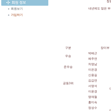
창
내년에도 많은 부
회원보기
가입하기
구분
장미부
박배근
우승
예주연
차영남
준우승
이은경
신용길
김갑연
공동3위
서명석
이윤경
명재철
홍미숙
정성수