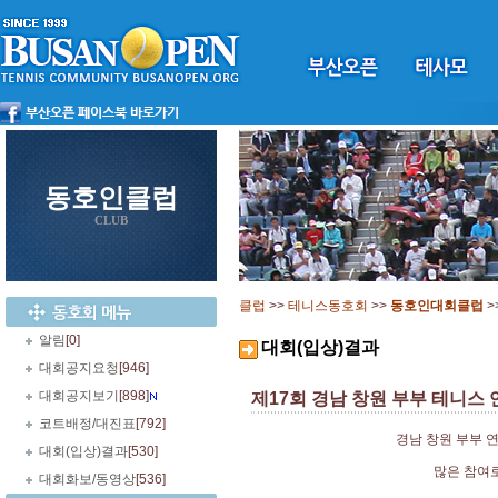
동호인클럽
CLUB
클럽
>>
테니스동호회
>>
동호인대회클럽
>
알림
[0]
대회(입상)결과
대회공지요청
[946]
대회공지보기
[898]
제17회 경남 창원 부부 테니스 
코트배정/대진표
[792]
경남 창원 부부 
대회(입상)결과
[530]
많은 참여로
대회화보/동영상
[536]