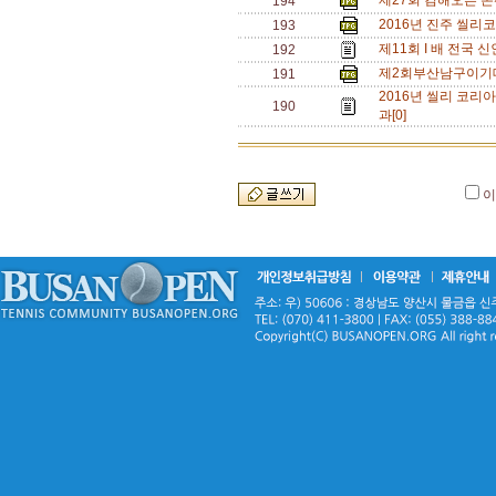
제27회 김해오픈 본
194
2016년 진주 씰리
193
제11회 I 배 전국 신
192
제2회부산남구이기
191
2016년 씰리 코리아
190
과[0]