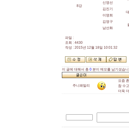
신영선
8강
김진기
이명희
김영구
남선화
파일 :
조회 : 4430
작성 : 2015년 12월 18일 10:01:32
이 글에 대해서 총
0
분이 메모를 남기셨습니
요즘 
주니패밀리
참 수
더욱 