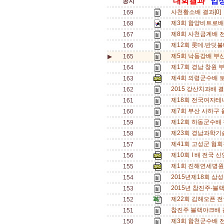
'대회결과'
'입
공지
사천황소배 결과[0]
169
제3회 함양비트로배
168
제8회 사천금계배 
167
제12회 롯데.반딧불
166
제5회 낙동강배 부산
▶
165
제17회 경남 창원 
164
제4회 의령군수배 
163
2015 강산치과배 결
162
제18회 전국여자테
161
제7회 부산 사하구
160
제12회 하동군수배 
159
제23회 경남과학기
158
제41회 고성군 협
157
제10회 I 배 전국 
156
제1회 진해연세병원
155
2015년제18회 삼
154
2015년 참진주-
153
제22회 김해오픈 전
152
참진주 블랙야크배 결
151
제3회 합천군수배 
150