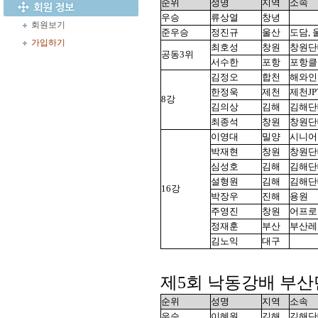
순위
성명
지역
소속
우승
류상열
창녕
회원보기
준우승
정진규
울산
도담,
가입하기
최호성
창원
창원단
공동3위
서수한
포항
포항클
김정오
합천
해와인
한정욱
제천
제천JP
8강
김의상
김해
김해단
최종석
창원
창원단
이영대
밀양
시니어
박재현
창원
창원단
심성호
김해
김해단
설형원
김해
김해단
16강
박장우
진해
용원
주영진
창원
어프로
정재훈
부산
부산레
김노익
대구
제5회 낙동강배
부산
순위
성명
지역
소속
우승
이혜원
김해
김해단