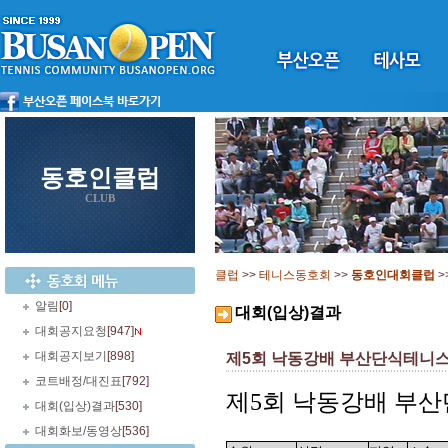
동호인클럽
CLUB
클럽
>>
테니스동호회
>>
동호인대회클럽
>
알림
[0]
대회(입상)결과
대회공지요청
[947]
대회공지보기
[898]
제5회 낙동강배 부산단식테니스
코트배정/대진표
[792]
제5회 낙동강배
부산
대회(입상)결과
[530]
대회화보/동영상
[536]