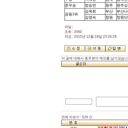
준우승
정승연
원주
원주싱
김옥희
부산
부산나
공동3위
김영숙
창원
창원단
파일 :
조회 : 3460
작성 : 2015년 12월 19일 23:26:29
이 글에 대해서 총
0
분이 메모를 남기셨습니
전체 자료수 : 529 건