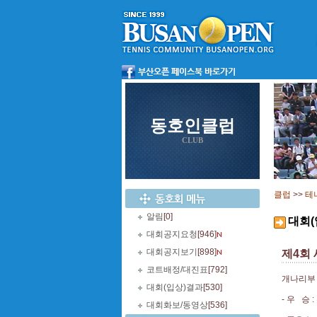
동호인클럽
CLUB
클럽
>>
테
알림
[0]
대회(
대회공지요청
[946]
대회공지보기
[898]
제4회
코트배정/대진표
[792]
개나리부
대회(입상)결과
[530]
- 우 승
대회화보/동영상
[536]