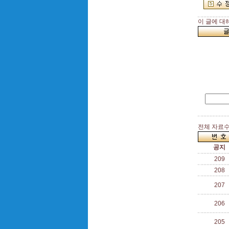
이 글에 대
전체 자료수 
공지
209
208
207
206
205