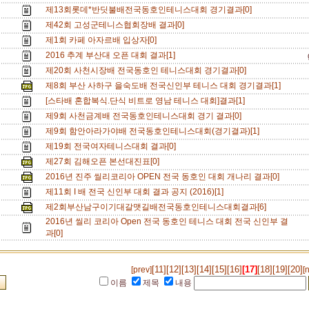
제13회롯데*반딧불배전국동호인테니스대회 경기결과[0]
제42회 고성군테니스협회장배 결과[0]
제1회 카페 아자르배 입상자[0]
2016 추계 부산대 오픈 대회 결과[1]
제20회 사천시장배 전국동호인 테니스대회 경기결과[0]
제8회 부산 사하구 을숙도배 전국신인부 테니스 대회 경기결과[1]
[스타배 혼합복식.단식 비트로 영남 테니스 대회]결과[1]
제9회 사천금계배 전국동호인테니스대회 경기 결과[0]
제9회 함안아라가야배 전국동호인테니스대회(경기결과)[1]
제19회 전국여자테니스대회 결과[0]
제27회 김해오픈 본선대진표[0]
2016년 진주 씰리코리아 OPEN 전국 동호인 대회 개나리 결과[0]
제11회 I 배 전국 신인부 대회 결과 공지 (2016)[1]
제2회부산남구이기대갈맷길배전국동호인테니스대회결과[6]
2016년 씰리 코리아 Open 전국 동호인 테니스 대회 전국 신인부 결
과[0]
[11]
[12]
[13]
[14]
[15]
[16]
[17]
[18]
[19]
[20]
[prev]
[
이름
제목
내용