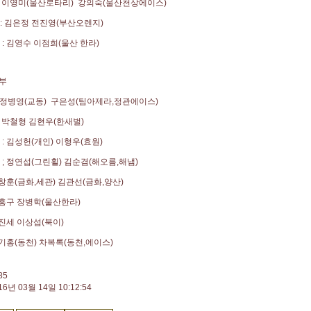
 : 이영미(울산로타리) 강의숙(울산천상에이스)
 : 김은정 전진영(부산오렌지)
위 : 김영수 이점희(울산 한라)
부
 : 정병영(교동) 구은성(팀아제라,정관에이스)
 : 박철형 김현우(한새벌)
 : 김성헌(개인) 이형우(효원)
위 ; 정연섭(그린휠) 김순겸(해오름,해냄)
 남창훈(금화,세관) 김관선(금화,양산)
 유흥구 장병학(울산한라)
 금진세 이상섭(북이)
 박기홍(동천) 차복록(동천,에이스)
85
16년 03월 14일 10:12:54