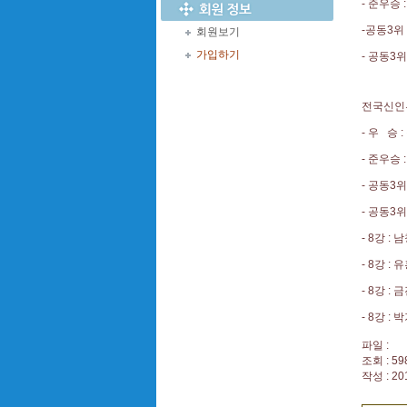
- 준우승
-공동3위
회원보기
가입하기
- 공동3
전국신인
- 우 승
- 준우승
- 공동3위
- 공동3
- 8강 :
- 8강 :
- 8강 :
- 8강 :
파일 :
조회 : 59
작성 : 20