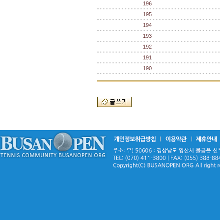
196
195
194
193
192
191
190