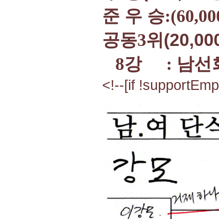
준 우 승
:(60,0
공동
3
위(20,0
8
강
:
남선
<!--[if !supportEmp