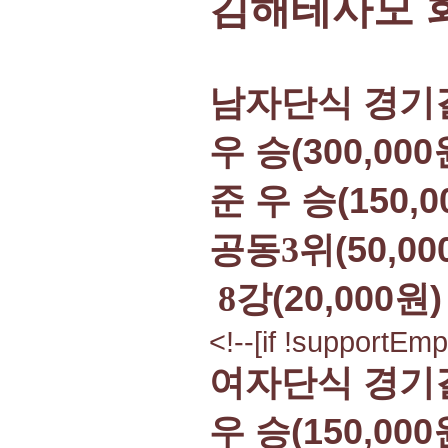
김해테사모 
남자단식 경기결
우 승(300,000
준 우 승(150,0
공동
3
위(50,0
8
강(20,000원)
<!--[if !supportEmp
여자단식 경기결
우 승(150,000