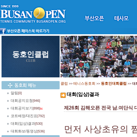
동호인클럽
CLUB
클럽
테니스동호회
동호인대회클럽
>>
>>
>>
대
알림
[0]
대회(입상)결과
대회공지요청
[946]
제26회 김해오픈 전국 남.여단식
대회공지보기
[898]
코트배정/대진표
[792]
대회(입상)결과
[530]
먼저 사상초유의 
대회화보/동영상
[536]