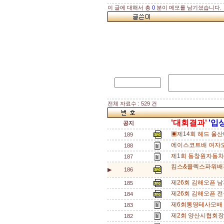
이 글에 대해서 총
0
분이 메모를 남기셨습니다.
전체 자료수 : 529 건
'대회결과'
'입
공지
▣제14회 헤드 울
189
에이스코트배 여자오
188
제1회 동창원자동차
187
킴스&플렉스파워배전
▶
186
제26회 김해오픈 남
185
제26회 김해오픈 전
184
제6회통영테사모배 
183
제2회 양산시협회장
182