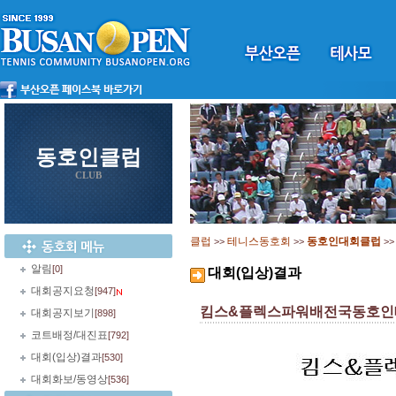
동호인클럽
CLUB
클럽
테니스동호회
동호인대회클럽
>>
>>
>
알림
[0]
대회(입상)결과
대회공지요청
[947]
킴스&플렉스파워배전국동호인테
대회공지보기
[898]
코트배정/대진표
[792]
대회(입상)결과
[530]
대회화보/동영상
[536]