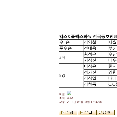
킴스&플렉스파워 전국동호인테
우 승
김영철
사월
준우승
전태용
부산
황성은
우남
3위
서상진
테우
이상윤
천지
정가진
영천
8강
김상열
대테
김찬동
C.
파일 :
조회 : 3264
작성 : 2016년 08월 08일 17:06:08