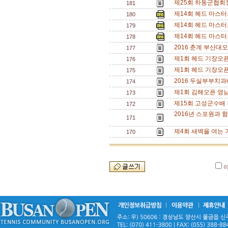
제25회 하동군협회
181
제14회 헤드 마스
180
제14회 헤드 마스
179
제14회 헤드 마스
178
2016 춘계 부산대
177
제1회 헤드 기장오
176
제1회 헤드 기장오
175
2016 두실부부치과
174
제1회 김해오픈 영
173
제15회 고성군수배
172
2016년 스포원과 함
171
제4회 새벽을 여는
170