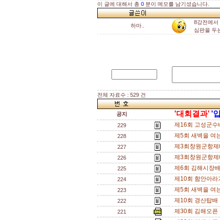
이 글에 대해서 총
0
분이 메모를 남기셨습니다.
8강전에서
하마..
심판을 두
전체 자료수 : 529 건
'대회결과'
'
공지
제16회 고성군수
229
제5회 새벽을 여
228
제3회창원군항제테
227
제3회창원군항제테
226
제6회 김해시장배 
225
제10회 함안아라
224
제5회 새벽을 여
223
제10회 경산탑배
222
제30회 김해오픈 
221