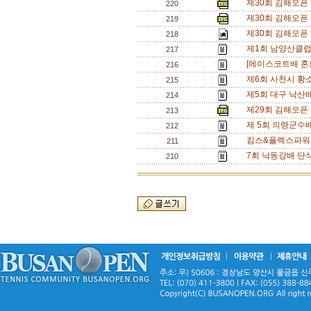
제30회 김해오픈 
220
제30회 김해오픈 
219
제30회 김해오픈 
218
제1회 남양산클럽
217
[에이스코트배 혼
216
제6회 사천시 황
215
제5회 대구 낙산배 
214
제29회 김해오픈
213
제 5회 의령군수배 
212
킴스&플렉스파워 
211
7회 낙동강배 단식
210