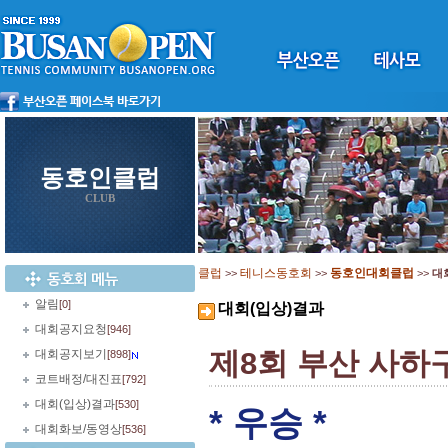
동호인클럽
CLUB
클럽
테니스동호회
동호인대회클럽
>>
>>
>>
대
알림
[0]
대회(입상)결과
대회공지요청
[946]
제8회 부산 사하
대회공지보기
[898]
코트배정/대진표
[792]
대회(입상)결과
[530]
* 우승 *
대회화보/동영상
[536]