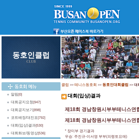
동호인클럽
CLUB
클럽
테니스동호회
동호인대회클럽
>>
>>
>>
대
알림
[0]
대회(입상)결과
대회공지요청
[947]
제18회 경남창원시부부테니스연
대회공지보기
[898]
코트배정/대진표
[792]
제18회 경남창원시부부테니스연
대회(입상)결과
[530]
* 장미부 경기결과
대회화보/동영상
[536]
우승: 주진규-이서영 부부(의령토요애)