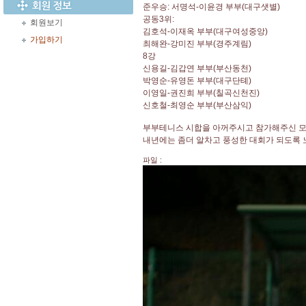
준우승: 서명석-이윤경 부부(대구샛별)
공동3위:
회원보기
김호석-이재옥 부부(대구여성중앙)
가입하기
최해완-강미진 부부(경주계림)
8강
신용길-김갑연 부부(부산동천)
박영순-유영돈 부부(대구단톄)
이영일-권진희 부부(칠곡신천진)
신호철-최영순 부부(부산삼익)
부부테니스 시합을 아꺼주시고 참가해주신 모
내년에는 좀더 알차고 풍성한 대회가 되도록
파일 :