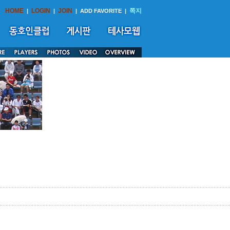
HOME
LOGIN
JOIN
쪽지
|
|
|
ADD FAVORITE
|