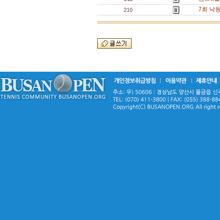
7회 낙
210