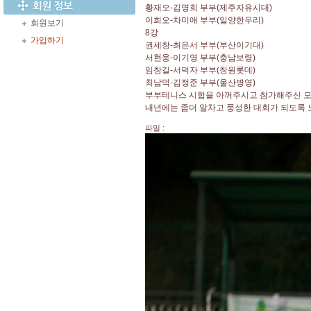
황재오-김명희 부부(제주자유시대)
이희오-차미애 부부(일양한우리)
회원보기
8강
가입하기
권세창-최은서 부부(부산이기대)
서현웅-이기영 부부(충남보령)
임창길-서덕자 부부(창원롯데)
최남덕-김정준 부부(울산병영)
부부테니스 시합을 아꺼주시고 참가해주신 모
내년에는 좀더 알차고 풍성한 대회가 되도록
파일 :