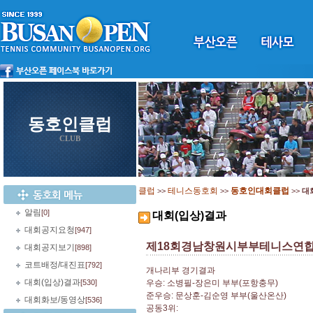
동호인클럽
CLUB
클럽
테니스동호회
동호인대회클럽
>>
>>
>>
대
알림
[0]
대회(입상)결과
대회공지요청
[947]
제18회경남창원시부부테니스연합
대회공지보기
[898]
코트배정/대진표
[792]
개나리부 경기결과
대회(입상)결과
[530]
우승: 소병필-장은미 부부(포항충무)
준우승: 문상훈-김순영 부부(울산온산)
대회화보/동영상
[536]
공동3위: