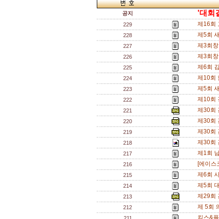
'대회
공지
제16회
229
제5회 
228
제3회창
227
제3회창
226
제6회 
225
제10회
224
제5회 
223
제10회
222
제30회 
221
제30회 
220
제30회 
219
제30회 
218
제1회 
217
[에이스
216
제6회 
215
제5회 대
214
제29회
213
제 5회 
212
킴스&플
211