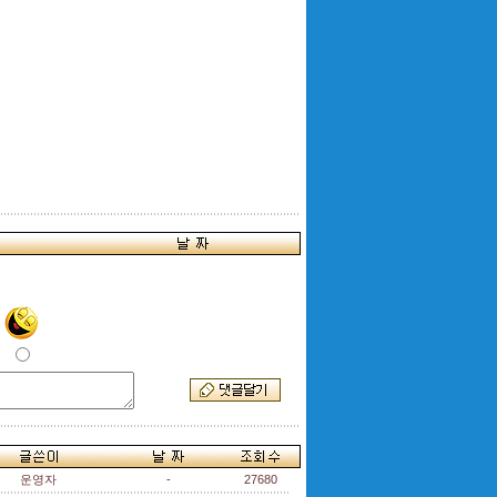
운영자
-
27680