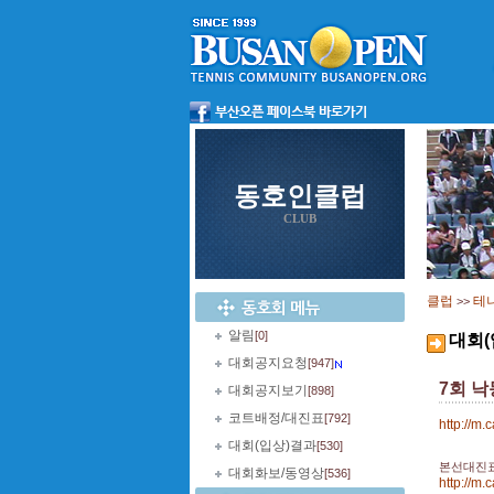
동호인클럽
CLUB
클럽
테
>>
알림
[0]
대회(
대회공지요청
[947]
7회 
대회공지보기
[898]
코트배정/대진표
[792]
http://m
대회(입상)결과
[530]
본선대진표
대회화보/동영상
[536]
http://m