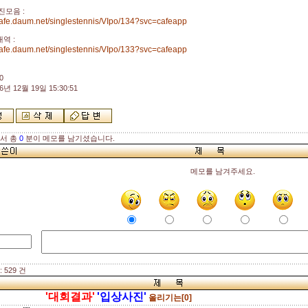
진모음 :
.cafe.daum.net/singlestennis/VIpo/134?svc=cafeapp
역 :
.cafe.daum.net/singlestennis/VIpo/133?svc=cafeapp
0
6년 12월 19일 15:30:51
해서 총
0
분이 메모를 남기셨습니다.
메모를 남겨주세요.
 529 건
'대회결과'
'입상사진'
올리기는[0]