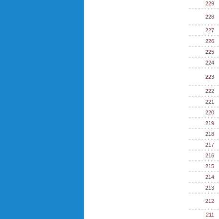
229
228
227
226
225
224
223
222
221
220
219
218
217
216
215
214
213
212
211