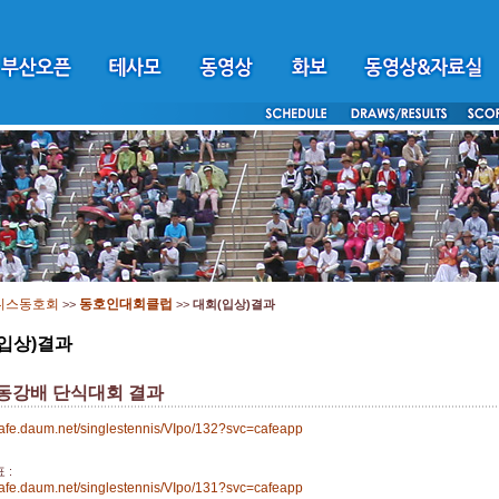
니스동호회
동호인대회클럽
>>
>>
대회(입상)결과
입상)결과
낙동강배 단식대회 결과
.cafe.daum.net/singlestennis/VIpo/132?svc=cafeapp
 :
.cafe.daum.net/singlestennis/VIpo/131?svc=cafeapp