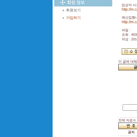
입상자 사
http://m
회원보기
가입하기
예산집행내
http://m
파일 :
조회 : 403
작성 : 201
이 글에 대
전체 자료수 :
공지