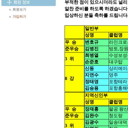
부적한 점이 있으시더라도 널리
알찬 준비를 하도록 하겠습니다
회원보기
입상하신 분들 축하를 드립니다
가입하기
일반부
성명
클럽명
우
승
변호규
라인크로
준우승
김병진
방토,장원
최병열
수성보성
3
위
손준호
대구탑
신동
상리에이
지연수
영주
8
강
정태영
포항테라
김승용
포항흥해
지역신인부
성명
클럽명
우
승
장재홍
팔공 왕
준우승
김완수
청도랑
김광수
일송대덕
3
위