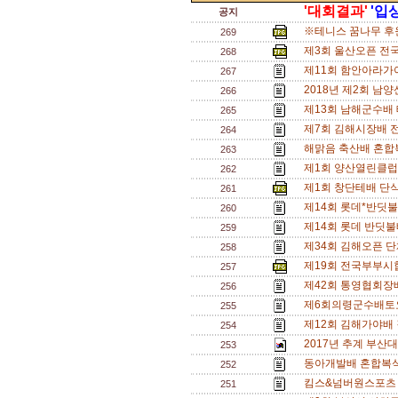
'대회결과'
'입
공지
※테니스 꿈나무 후원
269
제3회 울산오픈 전
268
제11회 함안아라가
267
2018년 제2회 남
266
제13회 남해군수배
265
제7회 김해시장배 
264
해맑음 축산배 혼합복
263
제1회 양산열린클럽
262
제1회 창단테배 단식
261
제14회 롯데*반딧
260
제14회 롯데 반딧불
259
제34회 김해오픈 단
258
제19회 전국부부시
257
제42회 통영협회장
256
제6회의령군수배토
255
제12회 김해가야배 결과
254
2017년 추계 부산대
253
동아개발배 혼합복식 
252
킴스&넘버원스포츠
251