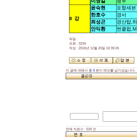
이영길
청우
윤숙현
포항세븐
한호수
경서
8
강
최성곤
경산탑,하
안익환
썬클럽,M
파일 :
조회 : 3234
작성 : 2016년 12월 20일 10:39:26
이 글에 대해서 총
0
분이 메모를 남기셨습니다.
전체 자료수 : 529 건