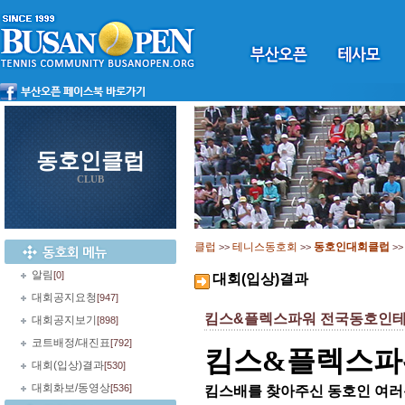
동호인클럽
CLUB
클럽
테니스동호회
동호인대회클럽
>>
>>
>
알림
[0]
대회(입상)결과
대회공지요청
[947]
킴스&플렉스파워 전국동호인테
대회공지보기
[898]
코트배정/대진표
[792]
킴스&플렉스파
대회(입상)결과
[530]
대회화보/동영상
[536]
킴스배를 찾아주신 동호인 여러