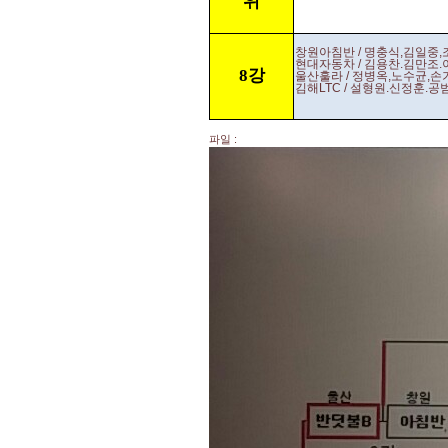
위
창원아침반 / 명충식,김일중
현대자동차 / 김용찬.김만조
8강
울산훌라 / 정병옥,노수균,
김해LTC / 설형원.신정훈.
파일 :