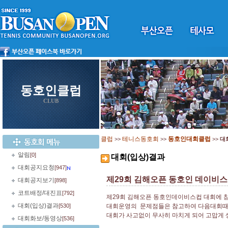
동호인클럽
CLUB
클럽
테니스동호회
동호인대회클럽
>>
>>
>>
대
알림
[0]
대회(입상)결과
대회공지요청
[947]
제29회 김해오픈 동호인 데이비
대회공지보기
[898]
코트배정/대진표
[792]
제29회 김해오픈 동호인데이비스컵 대회에 참
대회(입상)결과
[530]
대회운영의 문제점들은 참고하여 다음대회때는
대회가 사고없이 무사히 마치게 되어 고맙게 
대회화보/동영상
[536]