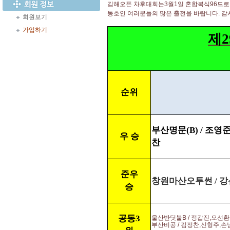
김해오픈 차후대회는3월1일 혼합복식96드로
동호인 여러분들의 많은 출전을 바랍니다. 감
회원보기
가입하기
제
순위
부산명문(B) / 조
우 승
찬
준우
창원마산오투썬 / 강
승
공동3
울산반딧불B / 정갑진,오선
부산비공 / 김정찬,신형주,