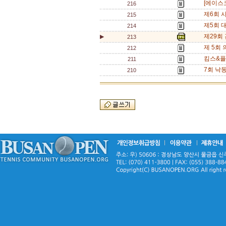
[에이스
216
제6회 
215
제5회 대
214
제29회
▶
213
제 5회 
212
킴스&플
211
7회 낙
210