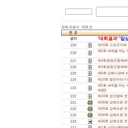
전체 자료수 : 529 건
'대회결과'
'입
공지
제16회 고성군수배 
229
제5회 새벽을 여는 
228
제3회창원군항제테니
227
제3회창원군항제테니
226
제6회 김해시장배 전
225
제10회 함안아라가
224
제5회 새벽을 여는
223
부)[0]
제10회 경산탑배 전
222
제30회 김해오픈 전국
221
제30회 김해오픈 전국
220
제30회 김해오픈 전국
219
제30회 김해오픈 전국
218
제1회 남양산클럽배 
217