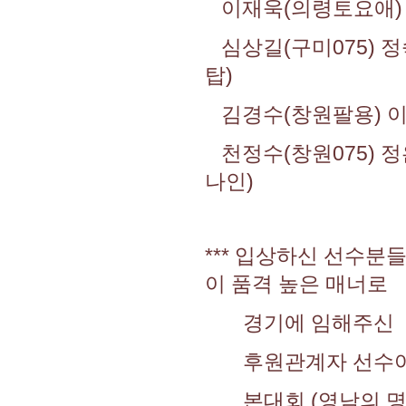
이재욱(의령토요애) 배
심상길(구미075) 정
탑)
김경수(창원팔용) 이수
천정수(창원075) 정
나인)
*** 입상하신 선수분
이 품격 높은 매너로
경기에 임해주신 선
후원관계자 선수여러분
본대회 (영남의 명품