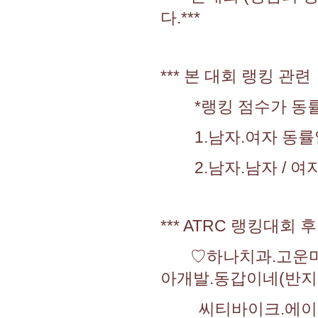
다.***
*** 본 대회 랭킹 관련 
*랭킹 점수가 동률
1.남자.여자 동률일
2.남자.남자 / 여자
*** ATRC 랭킹대
♡하나치과.고운마취통
아개발.동갑이네(반지
씨티바이크.에이스코