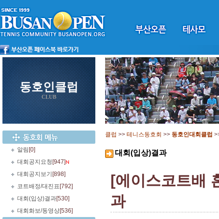
동호인클럽
CLUB
클럽
>>
테니스동호회
>>
동호인대회클럽
>
알림
[0]
대회(입상)결과
대회공지요청
[947]
대회공지보기
[898]
[에이스코트배 
코트배정/대진표
[792]
과
대회(입상)결과
[530]
대회화보/동영상
[536]