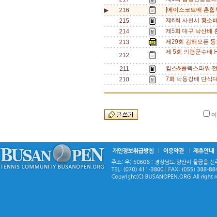
[에이스코트배 혼합복
▶
216
제6회 사천시 황소
215
제5회 대구 낙산배 혼
214
제29회 김해오픈 
213
제 5회 의령군수배 H
212
킴스&플렉스파워 전
211
7회 낙동강배 단식대
210