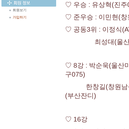
♡ 우승 : 유상혁(진주0
회원보기
♡ 준우승 : 이민현(
가입하기
♡ 공동3위 : 이정식(
최성대(울산병영.대
♡ 8강 : 박순욱(울산
구075)
한창길(창원남상.07
(부산잔디)
♡ 16강