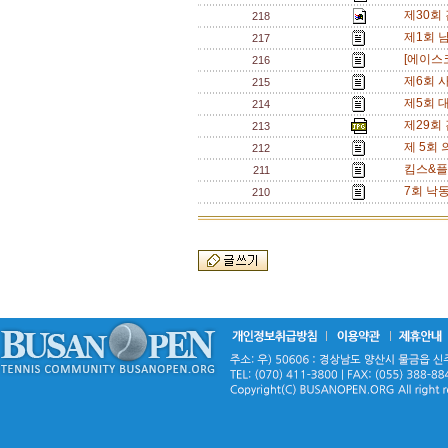
제30회 
218
제1회 
217
[에이스
216
제6회 
215
제5회 대
214
제29회
213
제 5회 
212
킴스&플
211
7회 낙
210