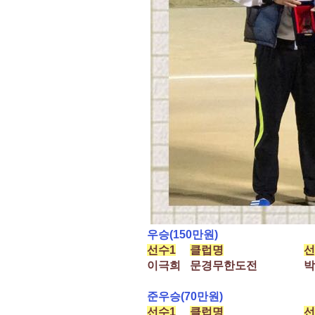
우승(150만원)
선수1
클럽명
선
이극희
문경무한도전
박
준우승(70만원)
선수1
클럽명
선