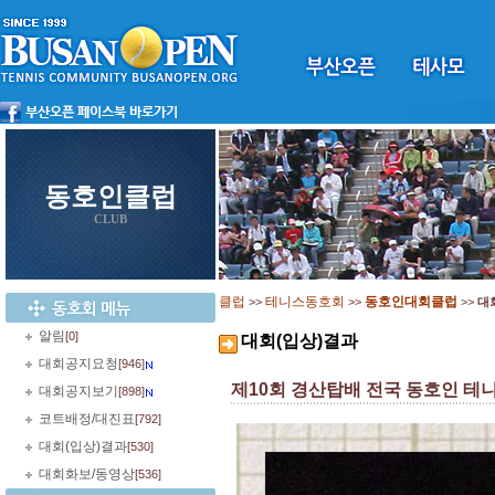
동호인클럽
CLUB
클럽
테니스동호회
동호인대회클럽
>>
>>
>>
대
알림
[0]
대회(입상)결과
대회공지요청
[946]
제10회 경산탑배 전국 동호인 테
대회공지보기
[898]
코트배정/대진표
[792]
대회(입상)결과
[530]
대회화보/동영상
[536]