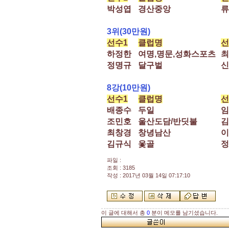
박성엽
경산중앙
류
3위(30만원)
선수1
클럽명
선
하정한
여명,명문,성화스포츠
최
정명규
달구벌
신
8강(10만원)
선수1
클럽명
선
배종수
두일
임
조민호
울산도담/반딧불
김
최창경
창녕남산
이
김규식
옻골
정
파일 :
조회 : 3185
작성 : 2017년 03월 14일 07:17:10
이 글에 대해서 총
0
분이 메모를 남기셨습니다.