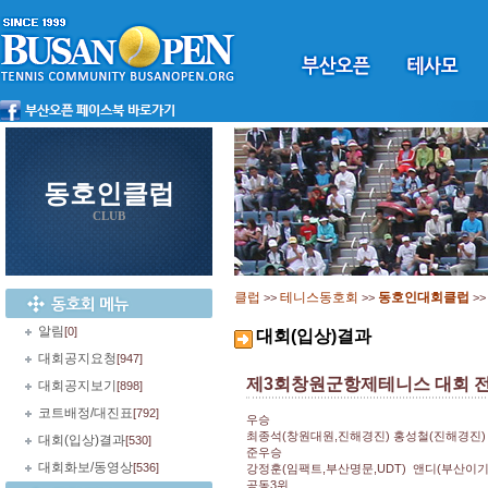
동호인클럽
CLUB
클럽
테니스동호회
동호인대회클럽
>>
>>
>
알림
[0]
대회(입상)결과
대회공지요청
[947]
제3회창원군항제테니스 대회 
대회공지보기
[898]
코트배정/대진표
[792]
우승
최종석(창원대원,진해경진) 홍성철(진해경진)
대회(입상)결과
[530]
준우승
대회화보/동영상
[536]
강정훈(임팩트,부산명문,UDT) 앤디(부산이기
공동3위