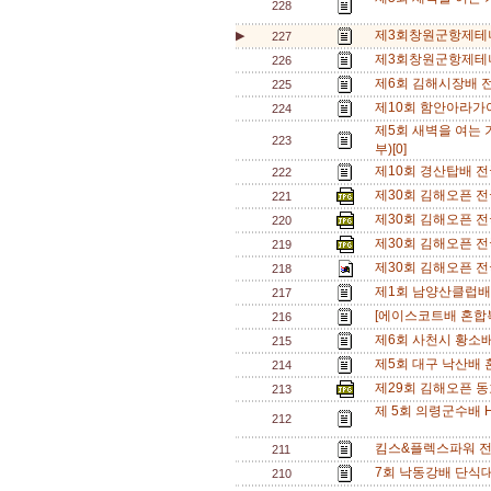
228
제3회창원군항제테니
▶
227
제3회창원군항제테니
226
제6회 김해시장배 전
225
제10회 함안아라가
224
제5회 새벽을 여는
223
부)[0]
제10회 경산탑배 전
222
제30회 김해오픈 전국
221
제30회 김해오픈 전국
220
제30회 김해오픈 전국
219
제30회 김해오픈 전국
218
제1회 남양산클럽배 
217
[에이스코트배 혼합복
216
제6회 사천시 황소
215
제5회 대구 낙산배 혼
214
제29회 김해오픈 
213
제 5회 의령군수배 H
212
킴스&플렉스파워 전
211
7회 낙동강배 단식대
210