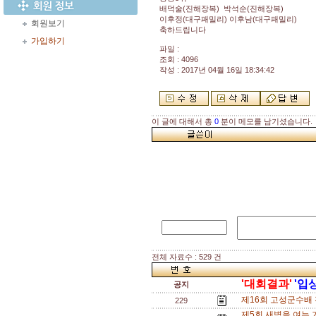
배덕술(진해장복) 박석순(진해장복)
이후정(대구패밀리) 이후남(대구패밀리)
회원보기
축하드립니다
가입하기
파일 :
조회 : 4096
작성 : 2017년 04월 16일 18:34:42
이 글에 대해서 총
0
분이 메모를 남기셨습니다.
전체 자료수 : 529 건
'대회결과'
'입
공지
제16회 고성군수배 
229
제5회 새벽을 여는 