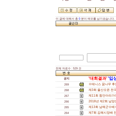
이 글에 대해서 총
0
분이 메모를 남기셨습니다.
전체 자료수 : 529 건
'대회결과'
'입
공지
※테니스 꿈나무 후원
269
제3회 울산오픈 전
268
제11회 함안아라가
267
2018년 제2회 남
266
제13회 남해군수배
265
제7회 김해시장배 
264