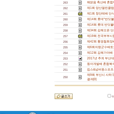
해맑음 축산배 혼합복
263
제1회 양산열린클럽
262
제1회 창단테배 단식
261
제14회 롯데*반딧
260
제14회 롯데 반딧불
259
제34회 김해오픈 단
258
제19회 전국부부시
257
제42회 통영협회장
256
제6회의령군수배토
255
제12회 김해가야배 결과
254
2017년 추계 부산대
253
동아개발배 혼합복식 
252
킴스&넘버원스포츠
251
제9회 부산시 사하구
250
결과[0]