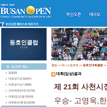
동호인클럽
CLUB
클럽
테니스동호회
동호인대회클럽
>>
>>
>
알림
[0]
대회(입상)결과
대회공지요청
[947]
제 21회 사천
대회공지보기
[898]
코트배정/대진표
[792]
대회(입상)결과
[530]
우승- 고영욱,
대회화보/동영상
[536]