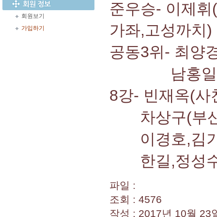
준우승- 이제휘
회원보기
가좌,고성까치)
가입하기
공동3위- 최양
남홍일,박용
8강- 빈재옥(
차상구(부산연
이경호,김기
한길,정성수
파일 :
조회 : 4576
작성 : 2017년 10월 23일