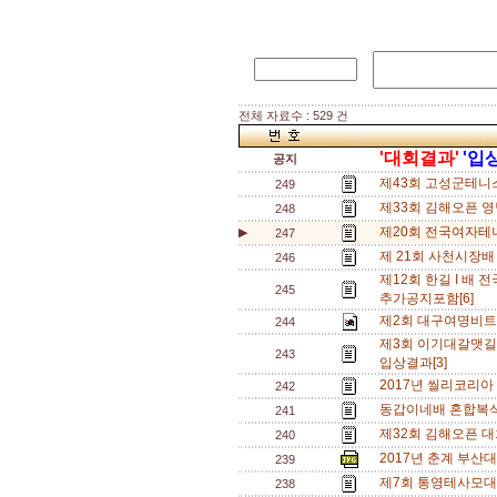
전체 자료수 : 529 건
'대회결과'
'입
공지
제43회 고성군테니스
249
제33회 김해오픈 영
248
제20회 전국여자테니
▶
247
제 21회 사천시장배
246
제12회 한길 I 배 전
245
추가공지포함[6]
제2회 대구여명비트
244
제3회 이기대갈맷길
243
입상결과[3]
2017년 씰리코리아 
242
동갑이네배 혼합복식 
241
제32회 김해오픈 대회 
240
2017년 춘계 부산대
239
제7회 통영테사모대
238