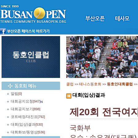
동호인클럽
CLUB
클럽
테니스동호회
동호인대회클럽
>>
>>
>
알림
[0]
대회(입상)결과
대회공지요청
[947]
제20회 전국여
대회공지보기
[898]
코트배정/대진표
[792]
대회(입상)결과
[530]
국화부
대회화보/동영상
[536]
우승 : 손은경(대구퀸