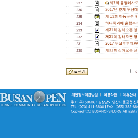
제7회 통영테사모
237
2017년 춘계 부산대
236
제 13회 하동군수배
235
하나치과배 혼합복식 
234
제31회 김해오픈 
233
제31회 김해오픈 
232
2017 두실부부치과
231
제31회 김해오픈 신
230