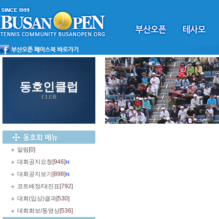
동호인클럽
CLUB
알림
[0]
대회공지요청
[946]
대회공지보기
[898]
코트배정/대진표
[792]
대회(입상)결과
[530]
대회화보/동영상
[536]