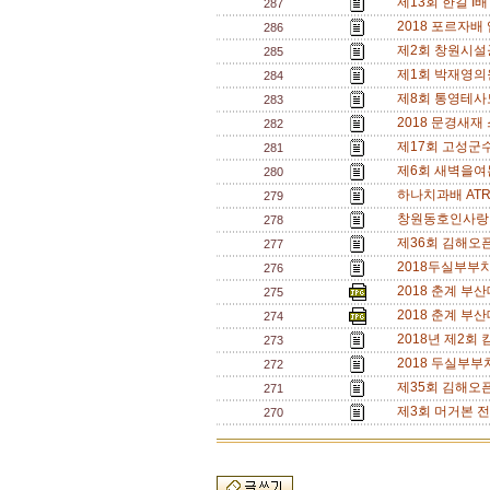
제13회 한길 I배
287
2018 포르자배 
286
제2회 창원시설
285
제1회 박재영의
284
제8회 통영테사
283
2018 문경새
282
제17회 고성군
281
제6회 새벽을여
280
하나치과배 AT
279
창원동호인사랑 
278
제36회 김해오픈
277
2018두실부부
276
2018 춘계 부산
275
2018 춘계 부산
274
2018년 제2회
273
2018 두실부부
272
제35회 김해오픈
271
제3회 머거본 전
270