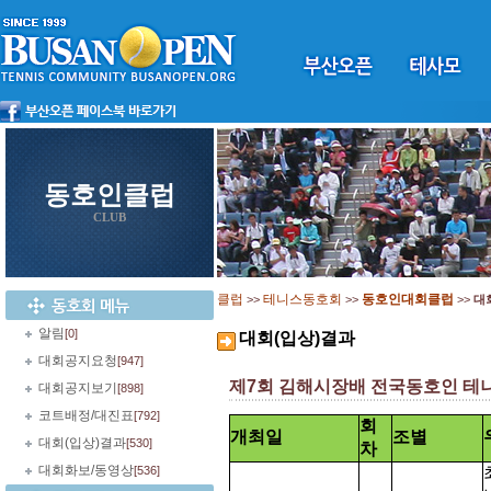
동호인클럽
CLUB
클럽
테니스동호회
동호인대회클럽
>>
>>
>>
대
알림
[0]
대회(입상)결과
대회공지요청
[947]
제7회 김해시장배 전국동호인 테
대회공지보기
[898]
코트배정/대진표
[792]
회
개최일
조별
대회(입상)결과
[530]
차
대회화보/동영상
[536]