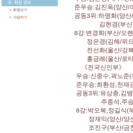
준우승:김진옥(양산/이
회원보기
공동3위:하명화(양산/
가입하기
김현경(부산),정상
8강:변경희(부산/오렌지
정은경(김해/위드,부산
전선화(울산/강북,울
홍금례(울산/로타리)
《전국신인부》
우승:신중수,곽노준(
준우승:최환성,천재관
공동3위:유상종,김병호
주종석,주승환(부
8강:박오복,정길식(부
정재익(양산/양산,하
조진구(부산/금천),