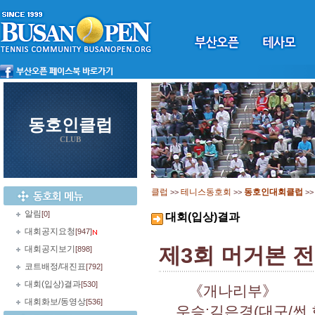
동호인클럽
CLUB
클럽
테니스동호회
동호인대회클럽
>>
>>
>
알림
[0]
대회(입상)결과
대회공지요청
[947]
제3회 머거본 
대회공지보기
[898]
코트배정/대진표
[792]
대회(입상)결과
[530]
《개나리부》
대회화보/동영상
[536]
우승:김은경(대구/썬,화