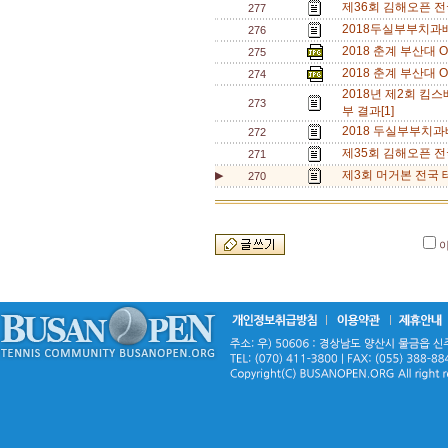
제36회 김해오픈 전
277
2018두실부부치과배
276
2018 춘계 부산대 
275
2018 춘계 부산대 
274
2018년 제2회 
273
부 결과[1]
2018 두실부부치과
272
제35회 김해오픈 전
271
제3회 머거본 전국 
▶
270