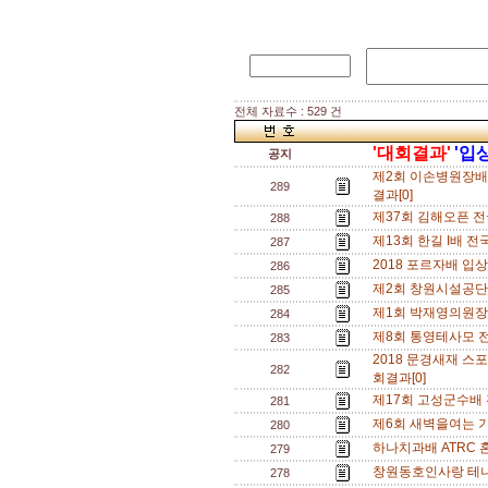
전체 자료수 : 529 건
'대회결과'
'입
공지
제2회 이손병원장배
289
결과[0]
제37회 김해오픈 전
288
제13회 한길 I배 전국
287
2018 포르자배 입상
286
제2회 창원시설공단
285
제1회 박재영의원장
284
제8회 통영테사모 
283
2018 문경새재 스
282
회결과[0]
제17회 고성군수배
281
제6회 새벽을여는 
280
하나치과배 ATRC 
279
창원동호인사랑 테니
278