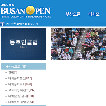
동호인클럽
CLUB
알림
[0]
대회공지요청
[947]
대회공지보기
[898]
코트배정/대진표
[792]
대회(입상)결과
[530]
대회화보/동영상
[536]