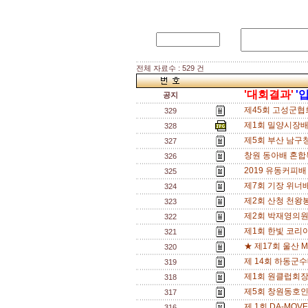
전체 자료수 : 529 건
'대회결과'
'
공지
제45회 고성군협
329
제1회 밀양시장배
328
제5회 부산 남구
327
창원 동아배 혼합
326
2019 유동커피배
325
제7회 기장 위너
324
제2회 산청 천왕
323
제2회 박재영의원
322
제1회 한빛 코리
321
★ 제17회 울산 M
320
제 14회 하동군
319
제1회 원클럽회장
318
제5회 창원동호인
317
제 1회 DA-MO
316