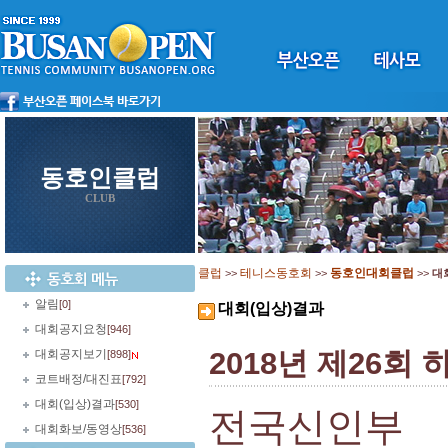
동호인클럽
CLUB
클럽
테니스동호회
동호인대회클럽
>>
>>
>>
대
알림
[0]
대회(입상)결과
대회공지요청
[946]
2018년 제26
대회공지보기
[898]
코트배정/대진표
[792]
대회(입상)결과
[530]
전국신인부
대회화보/동영상
[536]