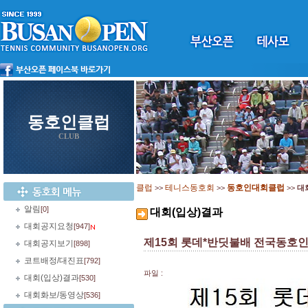
동호인클럽
CLUB
클럽
테니스동호회
동호인대회클럽
>>
>>
>>
대
알림
[0]
대회(입상)결과
대회공지요청
[947]
제15회 롯데*반딧불배 전국동호
대회공지보기
[898]
코트배정/대진표
[792]
파일 :
대회(입상)결과
[530]
대회화보/동영상
[536]