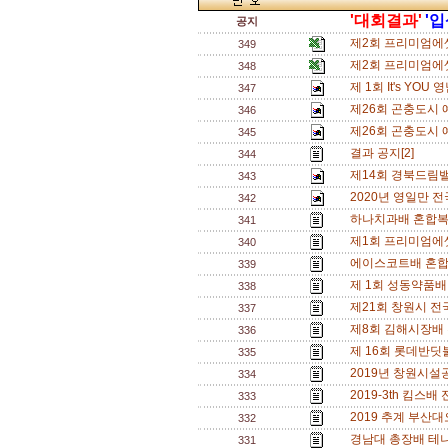
'대회결과'
'
공지
제2회 프리미엄에
349
제2회 프리미엄에
348
제 1회 It's Y
347
제26회 곤충도시 
346
제26회 곤충도시 
345
결과 공지[2]
344
제14회 경북드림
343
2020년 영일만 
342
하나치과배 혼합복식
341
제1회 프리미엄에
340
에이스코트배 혼합복
339
제 1회 성동약품배
338
제21회 창원시 전
337
제8회 김해시장배
336
제 16회 롯데반딧
335
2019년 창원시설
334
2019-3th 킴스
333
2019 추계 부산
332
경남대 총장배 테
331