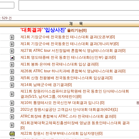
 529 건
'대회결과'
'입상사진'
올리기는[0]
제1회 기장군수배 전국동호인 테니스대회 결과(오픈부)[0]
제1회 기장군수배 전국동호인 테니스대회 결과(개나리부)[0]
제27회 ATRC tour 서진정밀배 혼합복식 영남테니스대회 결과[0]
제1회 영도태종배 전국 동호인 테니스대회(신인부) 결과[0]
제1회 봉화 은어배 전국테니스대회 입상 결과[0]
제26회 ATRC tour 하나치과배 혼합복식 영남테니스대회 결과[0]
제5회 산청 천왕봉배 전국동호인테니스대회 입상결과[3]
제14회 남해군수배 경기결과[0]
제11회 창원리더스컴퓨터코딩학원배 전국 동호인 단식테니스대회
결과(5/15, 남자4그룹, 여자테린이)[8]
제10히 통영테사모 전국신인부 대회결과 입니다.[0]
2021년 창원시설공단 고객감사 단식대회 대회결과(4/24)[1]
ATRC회장배 혼합복식 ATRC.스타 전국테니스대회 결과[0]
제1회경북대학교체육진흥센터장배 영남권 동호인테니스대회 결과
[0]
제22회 창원시 전국부부테니스대회 입상자명단[0]