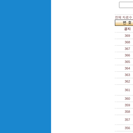
전체 자료수 :
공지
369
368
367
366
365
364
363
362
361
360
359
358
357
356