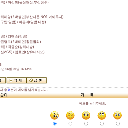
위) / 하선희(울산현선.부산장수)
해해양) / 박성민(부산다온.NO1.아이루사)
구탑.일밤) / 이은미(일밤.다정)
녕) / 강명숙(창녕)
원명도) / 박미연(창원월화)
해) / 최금순(김해대송)
산AGS) / 임효연(장유테사모)
6
9년 06월 07일 16:13:02
해서 총
0
분이 메모를 남기셨습니다.
메모를 남겨주세요.