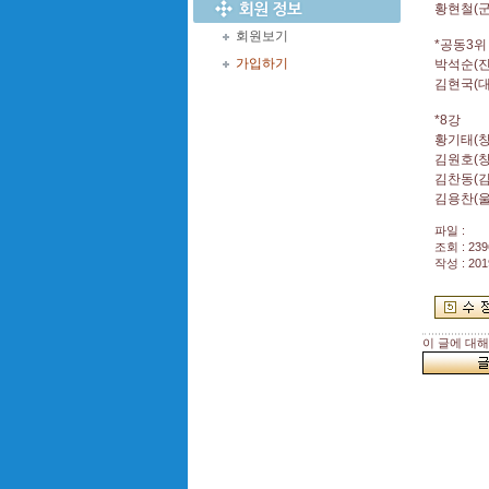
황현철(군
회원보기
*공동3위
가입하기
박석순(진
김현국(대
*8강
황기태(창
김원호(창
김찬동(김
김용찬(울
파일 :
조회 : 239
작성 : 201
이 글에 대