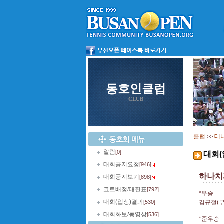
동호인클럽
CLUB
클럽
테
>>
알림
[0]
대회(
대회공지요청
[946]
하나치
대회공지보기
[898]
코트배정/대진표
[792]
*우승
대회(입상)결과
[530]
김규철(부
대회화보/동영상
[536]
*준우승