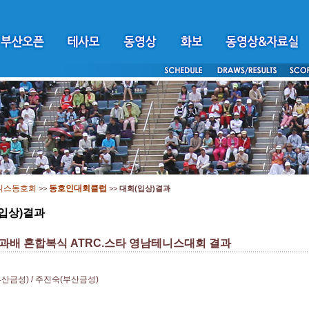
니스동호회
동호인대회클럽
>>
>>
대회(입상)결과
입상)결과
과배 혼합복식 ATRC.스타 영남테니스대회 결과
산금성) / 주진숙(부산금성)