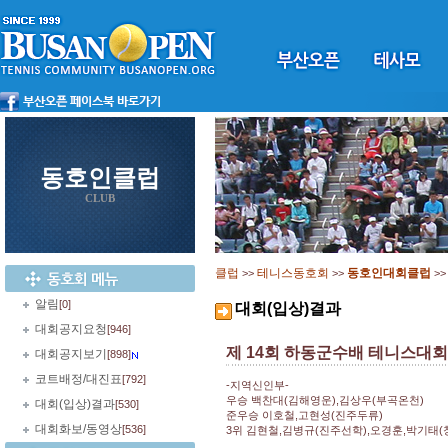
동호인클럽
CLUB
클럽
테니스동호회
동호인대회클럽
>>
>>
>
알림
[0]
대회(입상)결과
대회공지요청
[946]
제 14회 하동군수배 테니스대
대회공지보기
[898]
코트배정/대진표
[792]
-지역신인부-
우승 백찬대(김해영운),김상우(부곡온천)
대회(입상)결과
[530]
준우승 이호철,고현성(진주두류)
대회화보/동영상
[536]
3위 김현철,김병규(진주선학),오경훈,박기태