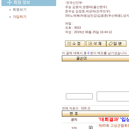
-전국신인부-
우승 김원석,정형태(울산현우)
회원보기
준우승 김정호,박균하(진주진우)
3위노재복(하동섬진강)김용춘(부산해동),성지
가입하기
파일 :
조회 : 3553
작성 : 2019년 06월 25일 16:44:12
이 글에 대해서 총
0
분이 메모를 남기셨습니다.
전체 자료수 : 529 건
'대회결과'
'입
공지
제45회 고성군협회
329