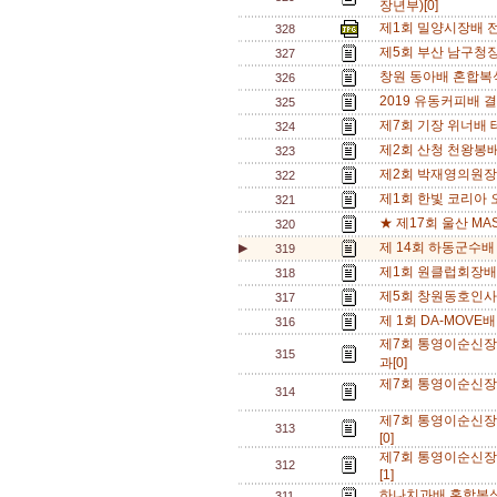
장년부)[0]
제1회 밀양시장배 
328
제5회 부산 남구청
327
창원 동아배 혼합복식
326
2019 유동커피배 결
325
제7회 기장 위너배 
324
제2회 산청 천왕봉배
323
제2회 박재영의원장
322
제1회 한빛 코리아 
321
★ 제17회 울산 MA
320
제 14회 하동군수배
▶
319
제1회 원클럽회장배
318
제5회 창원동호인사
317
제 1회 DA-MOVE
316
제7회 통영이순신
315
과[0]
제7회 통영이순신장
314
제7회 통영이순신
313
[0]
제7회 통영이순신
312
[1]
하나치과배 혼합복식 
311