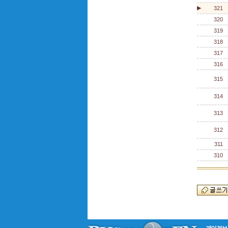
▶
321
320
319
318
317
316
315
314
313
312
311
310