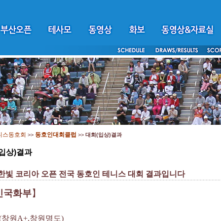
니스동호회
동호인대회클럽
>>
>>
대회(입상)결과
입상)결과
 한빛 코리아 오픈 전국 동호인 테니스 대회 결과입니다
인국화부
】
(
창원
A+,창원명도
)