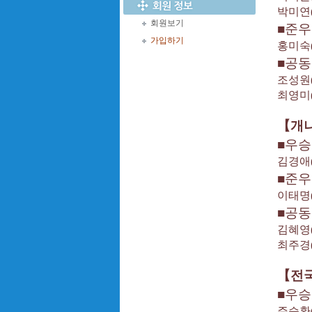
박미연
회원보기
■
준우
가입하기
홍미숙
■
공
조성원
최영미
【
개
■
우승
김경애
■
준우
이태명
■
공
김혜영
최주경
【
전
■
우승
주승환