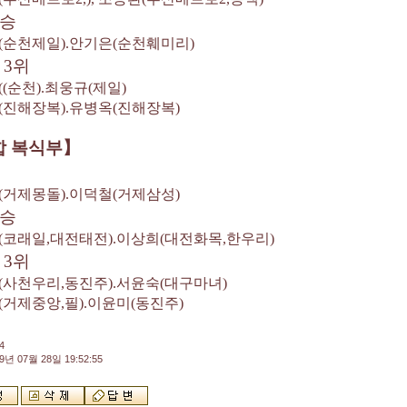
승
(
순천제일
).
안기은
(
순천훼미리
)
동
3
위
((
순천
).
최웅규
(
제일
)
(
진해장복
).
유병옥
(
진해장복
)
합 복식부
】
(
거제몽돌
).
이덕철
(
거제삼성
)
승
(
코래일
,
대전태전
).
이상희
(
대전화목
,
한우리
)
동
3
위
(
사천우리
,
동진주
).
서윤숙
(
대구마녀
)
(
거제중앙
,
필
).
이윤미
(
동진주
)
4
9년 07월 28일 19:52:55