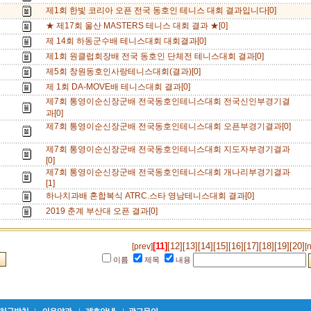
제1회 한빛 코리아 오픈 전국 동호인 테니스 대회 결과입니다[0]
★ 제17회 울산 MASTERS 테니스 대회 결과 ★[0]
제 14회 하동군수배 테니스대회 대회결과[0]
제1회 원클럽회장배 전국 동호인 단체전 테니스대회 결과[0]
제5회 창원동호인사랑테니스대회(결과)[0]
제 1회 DA-MOVE배 테니스대회 결과[0]
제7회 통영이순신장군배 전국동호인테니스대회 전국신인부경기결
과[0]
제7회 통영이순신장군배 전국동호인테니스대회 오픈부경기결과[0]
제7회 통영이순신장군배 전국동호인테니스대회 지도자부경기결과
[0]
제7회 통영이순신장군배 전국동호인테니스대회 개나리부경기결과
[1]
하나치과배 혼합복식 ATRC.스타 영남테니스대회 결과[0]
2019 춘계 부산대 오픈 결과[0]
[11]
[12]
[13]
[14]
[15]
[16]
[17]
[18]
[19]
[20]
[prev]
[
이름
제목
내용