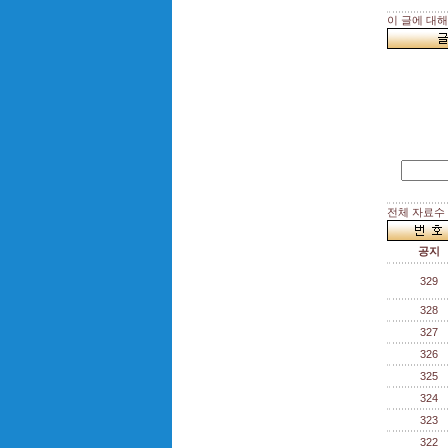
이 글에 대
전체 자료수 :
공지
329
328
327
326
325
324
323
322