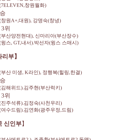
(7ELEVEN,
창원월화
)
승
(
창원
A+,
대원
),
강명숙
(
창녕
)
동
3
위
(
부산양전현대
),
신마리아
(
부산장수
)
(
윙스
, GT,
내서
).
박선자
(
윙스 스매시)
나리부
】
(
부산 미생
, K
라인
),
정행복
(
힐링
,
한결
)
승
(
김해위드
).
김주현
(
부산럭키
)
동
3
위
(
진주석류
).
김정숙
(
사천우리
)
(
여수드림
).
김연화
(
광주우정
,
드림
)
국 신인부
】
(
부산메트로2,
),
조종환
(
부산메트로2
,
동맥
)