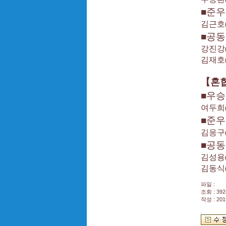
■
준우
김근호
■
공
강진강
김재호
【
혼
■
우승
여두희
■
준우
김응구
■
공
김성용
김동식
파일 :
조회 : 392
작성 : 201