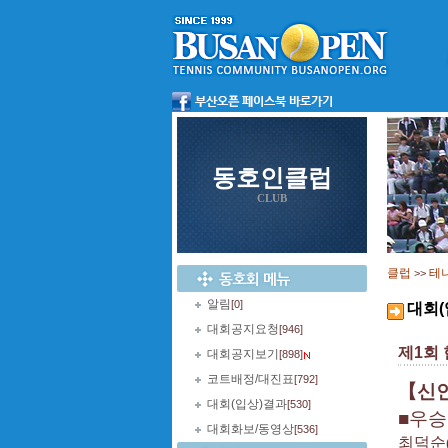
동호인클럽
CLUB
클럽
테
>>
알림
[0]
대회(
대회공지요청
[946]
제1회
대회공지보기
[898]
코트배정/대진표
[792]
【
신
대회(입상)결과
[530]
■
우승
대회화보/동영상
[536]
최덕순