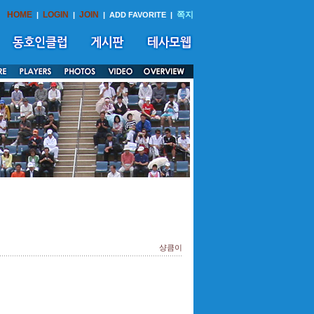
HOME
LOGIN
JOIN
쪽지
|
|
|
ADD FAVORITE
|
샹큼이