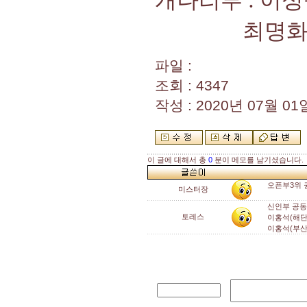
개나리부 : 이성숙
최명화(대구 
파일 :
조회 : 4347
작성 : 2020년 07월 01일
이 글에 대해서 총
0
분이 메모를 남기셨습니다.
오픈부3위 
미스터장
신인부 공동
토레스
이홍석(해단
이홍석(부산