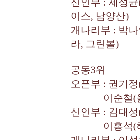
신인부 : 제성균(
이스, 남양산)
개나리부 : 박나
라, 그린볼)
공동3위
오픈부 : 권기정(
이순철(울산 미
신인부 : 김대성(
이홍석(해단모