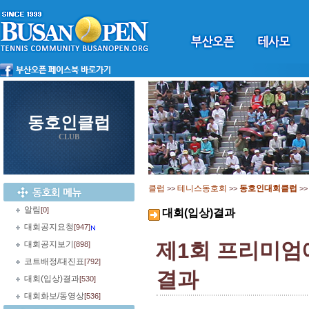
동호인클럽
CLUB
클럽
테니스동호회
동호인대회클럽
>>
>>
>
알림
[0]
대회(입상)결과
대회공지요청
[947]
제1회 프리미엄
대회공지보기
[898]
코트배정/대진표
[792]
결과
대회(입상)결과
[530]
대회화보/동영상
[536]