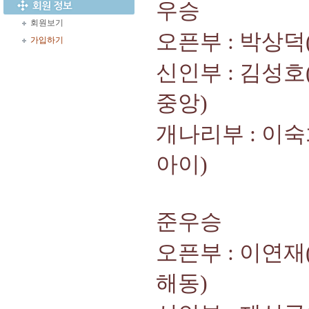
우승
회원보기
오픈부 : 박상덕
가입하기
신인부 : 김성호
중앙)
개나리부 : 이숙
아이)
준우승
오픈부 : 이연재
해동)