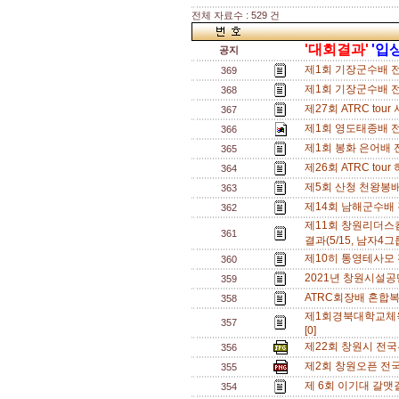
전체 자료수 : 529 건
'대회결과'
'입
공지
제1회 기장군수배 
369
제1회 기장군수배 
368
제27회 ATRC to
367
제1회 영도태종배 전
366
제1회 봉화 은어배 
365
제26회 ATRC to
364
제5회 산청 천왕봉
363
제14회 남해군수배 
362
제11회 창원리더
361
결과(5/15, 남자4그
제10히 통영테사모 
360
2021년 창원시설공
359
ATRC회장배 혼합복
358
제1회경북대학교체
357
[0]
제22회 창원시 전
356
제2회 창원오픈 전
355
제 6회 이기대 갈맷
354