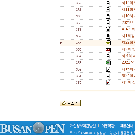
제14회
362
제11회
361
제10히
360
2021
359
ATRC
358
제1회경
357
제22회
▶
356
제2회 
355
제 6회
354
2021
353
제15회
352
제24회
351
제5회 
350