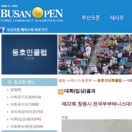
동호인클럽
CLUB
클럽
테니스동호회
동호인대회클럽
>>
>>
>>
대
알림
[0]
대회(입상)결과
대회공지요청
[947]
제22회 창원시 전국부부테니스대
대회공지보기
[898]
코트배정/대진표
[792]
파일 :
대회(입상)결과
[530]
대회화보/동영상
[536]