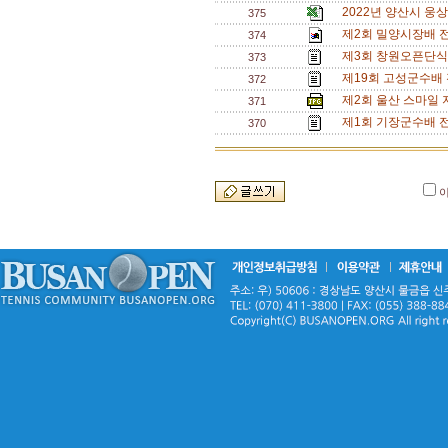
2022년 양산시 웅
375
제2회 밀양시장배 
374
제3회 창원오픈단식대회
373
제19회 고성군수배
372
제2회 울산 스마일
371
제1회 기장군수배 
370