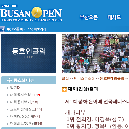
동호인클럽
CLUB
클럽
테니스동호회
동호인대회클럽
>>
>>
>
알림
[0]
대회(입상)결과
대회공지요청
[947]
제1회 봉화 은어배 전국테니스
대회공지보기
[898]
코트배정/대진표
[792]
개나리부
대회(입상)결과
[530]
1위 전희경, 이경옥(청도)
대회화보/동영상
[536]
2위 황지영, 정옥녀(안동, 