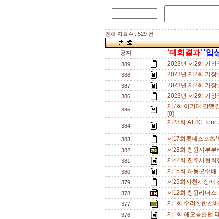
전체 자료수 : 529 건
'대회결과'
'입
공지
2023년 제2회 기
389
2023년 제2회 기
388
2023년 제2회 기
387
2023년 제2회 기
386
제7회 이기대 갈맷
385
[0]
제28회 ATRC To
384
제17회롯데스포츠*
383
제23회 창원시부부
382
제42회 진주시협회
381
제15회 하동군수배
380
제25회사천시장배 
379
제12회 창원리더스
378
제1회 수려한합천배
377
제1회 해오름클럽 태
376